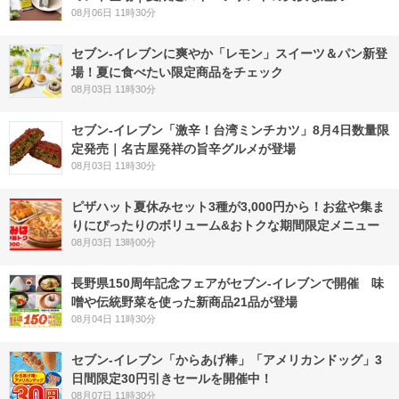
08月06日 11時30分
セブン‐イレブンに爽やか「レモン」スイーツ＆パン新登
場！夏に食べたい限定商品をチェック
08月03日 11時30分
セブン-イレブン「激辛！台湾ミンチカツ」8月4日数量限
定発売｜名古屋発祥の旨辛グルメが登場
08月03日 11時30分
ピザハット夏休みセット3種が3,000円から！お盆や集ま
りにぴったりのボリューム&おトクな期間限定メニュー
08月03日 13時00分
長野県150周年記念フェアがセブン-イレブンで開催 味
噌や伝統野菜を使った新商品21品が登場
08月04日 11時30分
セブン‐イレブン「からあげ棒」「アメリカンドッグ」3
日間限定30円引きセールを開催中！
08月07日 11時30分