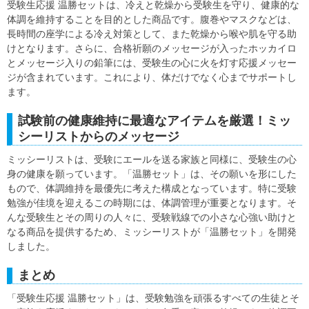
受験生応援 温勝セットは、冷えと乾燥から受験生を守り、健康的な
体調を維持することを目的とした商品です。腹巻やマスクなどは、
長時間の座学による冷え対策として、また乾燥から喉や肌を守る助
けとなります。さらに、合格祈願のメッセージが入ったホッカイロ
とメッセージ入りの鉛筆には、受験生の心に火を灯す応援メッセー
ジが含まれています。これにより、体だけでなく心までサポートし
ます。
試験前の健康維持に最適なアイテムを厳選！ミッ
シーリストからのメッセージ
ミッシーリストは、受験にエールを送る家族と同様に、受験生の心
身の健康を願っています。「温勝セット」は、その願いを形にした
もので、体調維持を最優先に考えた構成となっています。特に受験
勉強が佳境を迎えるこの時期には、体調管理が重要となります。そ
んな受験生とその周りの人々に、受験戦線での小さな心強い助けと
なる商品を提供するため、ミッシーリストが「温勝セット」を開発
しました。
まとめ
「受験生応援 温勝セット」は、受験勉強を頑張るすべての生徒とそ