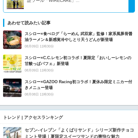
証ツール「WIRECARE」...
あわせて読みたい記事
スシロー×食べログ「らーめん 武双家」監修！家系風豚骨醤
油ラーメン＆新感覚冷やしとり天うどんが新登場
08月09日 11時30分
スシロー×C.C.レモン初コラボ！夏限定「おいしーレモンの
甘酸っぱパフェ」新登場
08月09日 11時30分
スシロー×GAZOO Racing初コラボ！夏休み限定ミニカー付
きメニュー登場
08月08日 11時30分
トレンド | アクセスランキング
セブン‐イレブン「よくばりサンド」シリーズ新作チョコ
ミント登場｜夏限定スイーツサンドの爽快な魅力