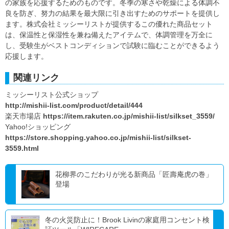
の家族を応援するためのものです。冬季の寒さや乾燥による体調不
良を防ぎ、努力の結果を最大限に引き出すためのサポートを提供し
ます。株式会社ミッシーリストが提供するこの優れた商品セット
は、保温性と保湿性を兼ね備えたアイテムで、体調管理を万全に
し、受験生がベストコンディションで試験に臨むことができるよう
応援します。
関連リンク
ミッシーリスト公式ショップ
http://mishii-list.com/product/detail/444
楽天市場店
https://item.rakuten.co.jp/mishii-list/silkset_3559/
Yahoo!ショッピング
https://store.shopping.yahoo.co.jp/mishii-list/silkset-
3559.html
花柳界のこだわりが光る新商品「匠壽庵虎の巻」
登場
冬の火災防止に！Brook Livinの家庭用コンセント検