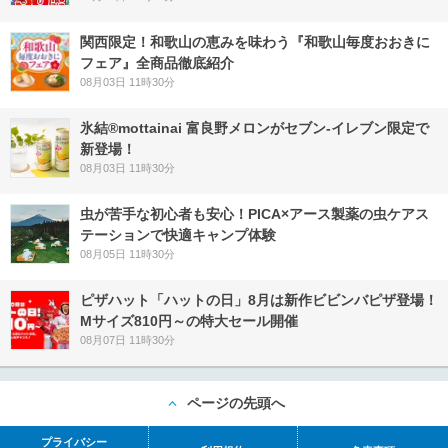
関西限定！和歌山の恵みを味わう『和歌山毎度おおきに
フェア』全商品徹底紹介
08月03日 11時30分
氷結®mottainai 富良野メロンがセブン‐イレブン限定で
新登場！
08月03日 11時30分
虫が苦手な初心者も安心！PICA×アース製薬の虫ケアス
テーションで快適キャンプ体験
08月05日 11時30分
ピザハット「ハットの日」8月は新作ビビンバピザ登場！
Mサイズ810円～の特大セール開催
08月07日 11時30分
ページの先頭へ
プライバシー