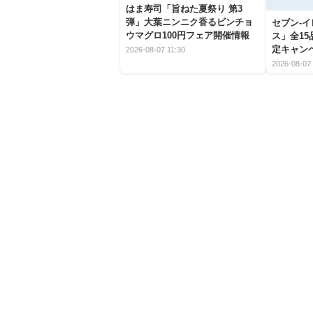
はま寿司「旨ねた夏祭り 第3
弾」大葉ニンニク香るビンチョ
セブン‐
ウマグロ100円フェア開催情報
ス」全1
定キャン
2026-08-07 11:30
2026-08-07 