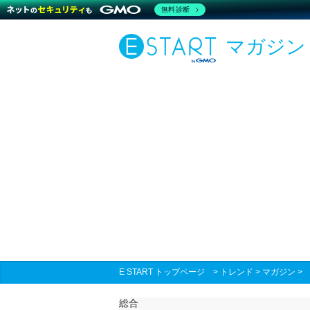
無料診断
マガジン
E START トップページ
>
トレンド
>
マガジン
総合