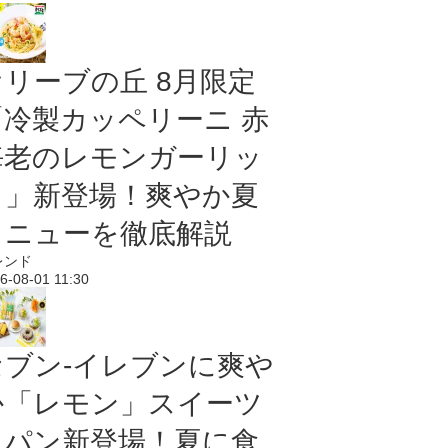
オリーブの丘 8月限定
「冷製カッペリーニ 赤
海老のレモンガーリッ
ク」新登場！爽やか夏
メニューを徹底解説
レンド
6-08-01 11:30
セブン‐イレブンに爽や
か「レモン」スイーツ
＆パン新登場！夏に食