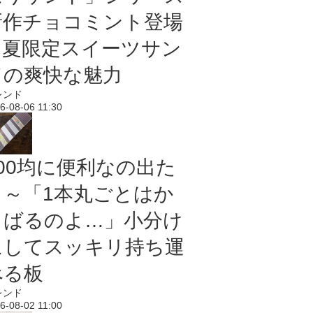
新作チョコミント登場
｜夏限定スイーツサン
ドの爽快な魅力
レンド
6-08-06 11:30
100均に便利なの出た
よ～「1本丸ごとはか
さばるのよ…」小分け
にしてスッキリ持ち運
べる板
レンド
6-08-02 11:00