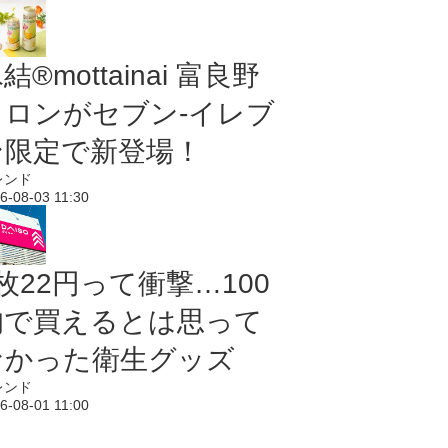
結®mottainai 富良野
メロンがセブン‐イレブ
ン限定で新登場！
レンド
6-08-03 11:30
枚22円って衝撃…100
均で買えるとは思って
なかった衛生グッズ
レンド
6-08-01 11:00