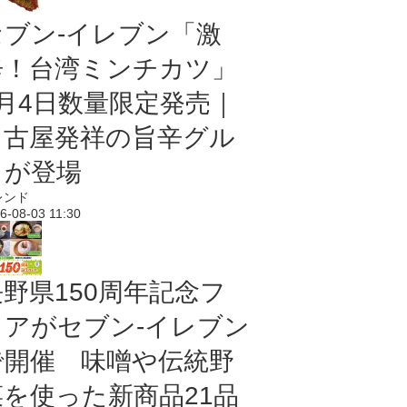
セブン-イレブン「激
辛！台湾ミンチカツ」
8月4日数量限定発売｜
名古屋発祥の旨辛グル
メが登場
レンド
6-08-03 11:30
長野県150周年記念フ
ェアがセブン-イレブン
で開催 味噌や伝統野
菜を使った新商品21品