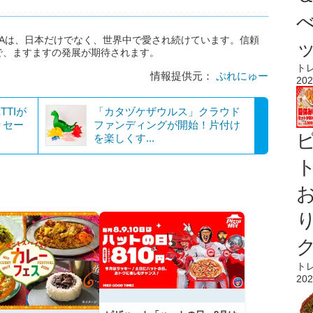
EAは、日本だけでなく、世界中で愛され続けています。信頼
で、ますますの発展が期待されます。
ト
情報提供元：
ぷれにゅー
202
TTIが
「カタヅケザウルス」クラウド
りセー
ファンディングが開始！片付け
を楽しくす...
ト
ト
202