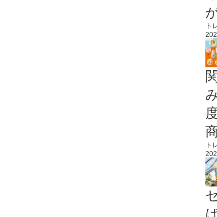
ト
202
ト
202