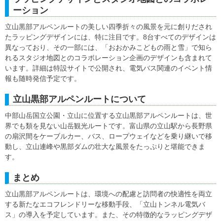
ーション
立山黒部アルペンルートの美しい四季折々の風景を元に創りだされ
たラッピングデザインには、特に注目です。8台すべてのデザインは
異なっており、その一部には、「おおかみこどもの雨と雪」で知ら
れるスタジオ地図とのコラボレーション企画のデザインも含まれて
います。詳細は特設サイトで公開され、電気バス関連のイベント情
報も随時発信予定です。
立山黒部アルペンルートについて
中部山岳国立公園・立山に位置する立山黒部アルペンルートは、世
界でも類を見ない山岳観光ルートです。富山県の立山駅から長野県
の扇沢間をケーブルカー、バス、ロープウェイなどを乗り継いで移
動し、立山連峰や黒部ダムの壮大な風景をたっぷりと堪能できま
す。
まとめ
立山黒部アルペンルートは、環境への配慮と訪問者の快適性を両立
する新たなエコフレンドリーな移動手段、「立山トンネル電気バ
ス」の導入を予定しています。また、その特徴的なラッピングデザ