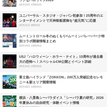
ックなハロウィン2026
08月03日 15時00分
ユニバーサル・スタジオ・ジャパン初参加！25周年のエ
ンターテイメントで天神祭船渡御を“超元気”に応援
08月01日 9時00分
ムーミントロール冬のぬくもり×ムーミンバレーパーク特
別コラボ開催情報まとめ
08月04日 15時00分
USJ「ハロウィーン・ホラー・ナイト」15周年が過去最
大の恐怖へ！スペシャルCM公開とイベント詳細
08月04日 15時00分
富士急ハイランド「ZOKKON」200万人突破記念セレモ
ニー＆新エリア開業情報
08月06日 16時00分
横浜・八景島シーパラダイス「シーパラ夏の研究」2026
年夏休みの自由研究・体験イベント情報