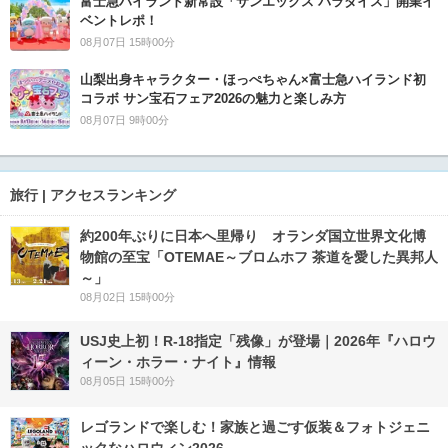
富士急ハイランド新常設「サンエックス パラダイス」開業イ
ベントレポ！
08月07日 15時00分
山梨出身キャラクター・ほっぺちゃん×富士急ハイランド初
コラボ サン宝石フェア2026の魅力と楽しみ方
08月07日 9時00分
旅行 | アクセスランキング
約200年ぶりに日本へ里帰り オランダ国立世界文化博
物館の至宝「OTEMAE～ブロムホフ 茶道を愛した異邦人
～」
08月02日 15時00分
USJ史上初！R-18指定「残像」が登場｜2026年『ハロウ
ィーン・ホラー・ナイト』情報
08月05日 15時00分
レゴランドで楽しむ！家族と過ごす仮装＆フォトジェニ