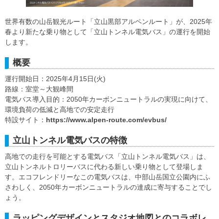
世界有数の山岳観光ルート「立山黒部アルペンルート」が、2025年
春より新たな乗り物として「立山トンネル電気バス」の運行を開始
します。
概要
運行開始日：2025年4月15日(火)
路線：室堂～大観峰間
電気バス導入目的：2050年カーボンニュートラルの実現に向けて、
環境負荷の低減と高地での安定走行
特設サイト：
https://www.alpen-route.com/evbus/
立山トンネル電気バスの特徴
高地での走行を可能とする電気バス「立山トンネル電気バス」は、
立山トンネルトロリーバスに代わる新しい乗り物として登場しま
す。エコフレンドリーなこの電気バスは、中部山岳国立公園内にふ
さわしく、2050年カーボンニュートラルの達成に寄与することでし
ょう。
ラッピングデザインとスタジオ地図とのコラボレ