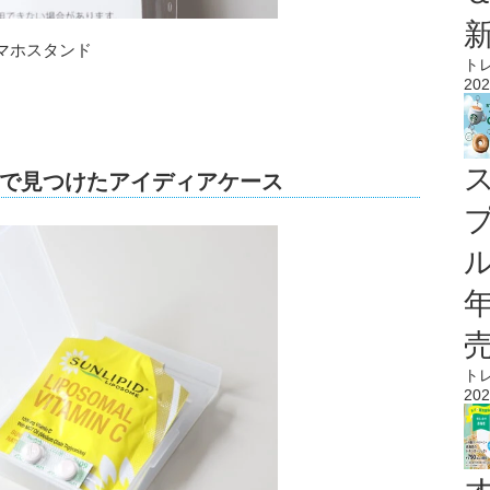
マホスタンド
ト
202
で見つけたアイディアケース
ル
ト
202