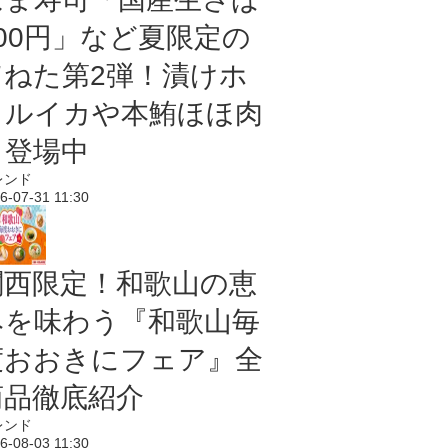
100円」など夏限定の
旨ねた第2弾！漬けホ
タルイカや本鮪ほほ肉
も登場中
レンド
6-07-31 11:30
関西限定！和歌山の恵
みを味わう『和歌山毎
度おおきにフェア』全
商品徹底紹介
レンド
6-08-03 11:30