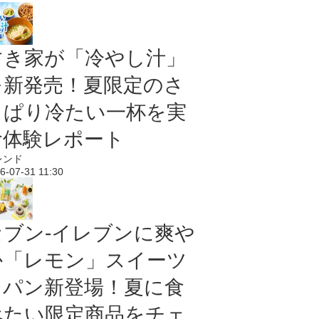
すき家が「冷やし汁」
を新発売！夏限定のさ
っぱり冷たい一杯を実
食体験レポート
レンド
6-07-31 11:30
セブン‐イレブンに爽や
か「レモン」スイーツ
＆パン新登場！夏に食
べたい限定商品をチェ