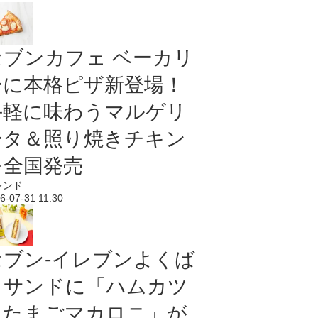
セブンカフェ ベーカリ
ーに本格ピザ新登場！
手軽に味わうマルゲリ
ータ＆照り焼きチキン
を全国発売
レンド
6-07-31 11:30
セブン‐イレブンよくば
りサンドに「ハムカツ
＆たまごマカロニ」が