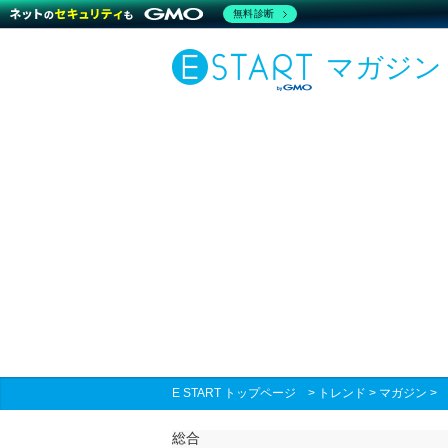
無料診断
マガジン
E START トップページ
>
トレンド
>
マガジン
総合