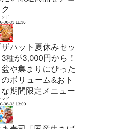
ック
レンド
6-08-03 11:30
ピザハット夏休みセッ
3種が3,000円から！
お盆や集まりにぴった
りのボリューム&おト
クな期間限定メニュー
レンド
6-08-03 13:00
はま寿司「国産生さば