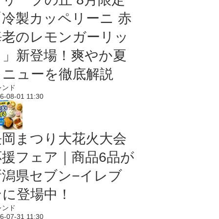
「冷製カッペリーニ 赤
海老のレモンガーリッ
ク」新登場！爽やか夏
メニューを徹底解説
レンド
6-08-01 11:30
長岡まつり大花火大会
応援フェア｜商品6品が
新潟県セブン−イレブ
ンに登場中！
レンド
6-07-31 11:30