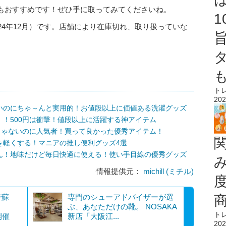
もおすすめです！ぜひ手に取ってみてくださいね。
24年12月）です。店舗により在庫切れ、取り扱っていな
ト
202
いのにちゃ～んと実用的！お値段以上に価値ある洗濯グッズ
！500円は衝撃！値段以上に活躍する神アイテム
じゃないのに人気者！買って良かった優秀アイテム！
を軽くする！マニアの推し便利グッズ4選
ん！地味だけど毎日快適に使える！使い手目線の優秀グッズ
情報提供元：
michill (ミチル)
で蘇
専門のシューアドバイザーが選
ぶ、あなただけの靴。 NOSAKA
ト
開催
新店「大阪江...
202