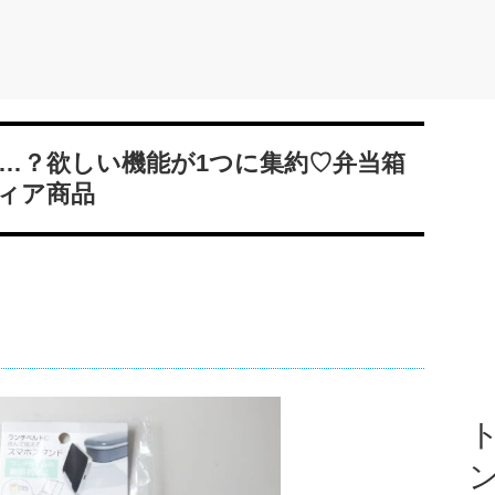
…？欲しい機能が1つに集約♡弁当箱
ィア商品
ト