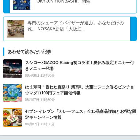
TOKYO.NIHONBASHI」開催
専門のシューアドバイザーが選ぶ、あなただけの
靴。 NOSAKA新店「大阪江...
あわせて読みたい記事
スシロー×GAZOO Racing初コラボ！夏休み限定ミニカー付
きメニュー登場
08月08日 11時30分
はま寿司「旨ねた夏祭り 第3弾」大葉ニンニク香るビンチョ
ウマグロ100円フェア開催情報
08月07日 11時30分
セブン‐イレブン「カレーフェス」全15品商品詳細とお得な限
定キャンペーン情報
08月07日 11時30分