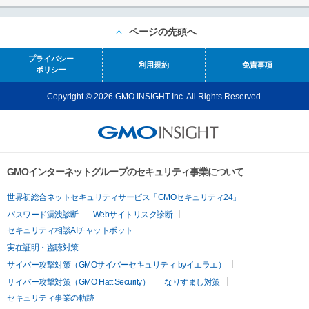
ページの先頭へ
プライバシー
利用規約
免責事項
ポリシー
Copyright © 2026 GMO INSIGHT Inc. All Rights Reserved.
GMOインターネットグループのセキュリティ事業について
世界初総合ネットセキュリティサービス「GMOセキュリティ24」
パスワード漏洩診断
Webサイトリスク診断
セキュリティ相談AIチャットボット
実在証明・盗聴対策
サイバー攻撃対策（GMOサイバーセキュリティ byイエラエ）
サイバー攻撃対策（GMO Flatt Security）
なりすまし対策
セキュリティ事業の軌跡