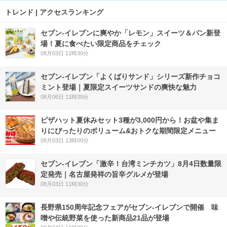
トレンド | アクセスランキング
セブン‐イレブンに爽やか「レモン」スイーツ＆パン新登
場！夏に食べたい限定商品をチェック
08月03日 11時30分
セブン‐イレブン「よくばりサンド」シリーズ新作チョコ
ミント登場｜夏限定スイーツサンドの爽快な魅力
08月06日 11時30分
ピザハット夏休みセット3種が3,000円から！お盆や集ま
りにぴったりのボリューム&おトクな期間限定メニュー
08月03日 13時00分
セブン-イレブン「激辛！台湾ミンチカツ」8月4日数量限
定発売｜名古屋発祥の旨辛グルメが登場
08月03日 11時30分
長野県150周年記念フェアがセブン-イレブンで開催 味
噌や伝統野菜を使った新商品21品が登場