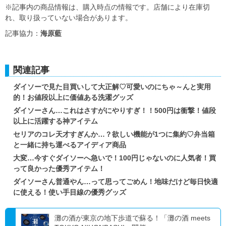
※記事内の商品情報は、購入時点の情報です。店舗により在庫切
れ、取り扱っていない場合があります。
記事協力：
海原藍
関連記事
ダイソーで見た目買いして大正解♡可愛いのにちゃ～んと実用
的！お値段以上に価値ある洗濯グッズ
ダイソーさん…これはさすがにやりすぎ！！500円は衝撃！値段
以上に活躍する神アイテム
セリアのコレ天才すぎんか…？欲しい機能が1つに集約♡弁当箱
と一緒に持ち運べるアイディア商品
大変…今すぐダイソーへ急いで！100円じゃないのに人気者！買
って良かった優秀アイテム！
ダイソーさん普通やん…って思ってごめん！地味だけど毎日快適
に使える！使い手目線の優秀グッズ
灘の酒が東京の地下歩道で蘇る！「灘の酒 meets