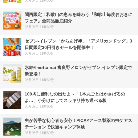
08月04日 11時30分
関西限定！和歌山の恵みを味わう『和歌山毎度おおきに
フェア』全商品徹底紹介
08月03日 11時30分
セブン‐イレブン「からあげ棒」「アメリカンドッグ」3
日間限定30円引きセールを開催中！
08月07日 11時30分
氷結®mottainai 富良野メロンがセブン‐イレブン限定で
新登場！
08月03日 11時30分
100均に便利なの出たよ～「1本丸ごとはかさばるの
よ…」小分けにしてスッキリ持ち運べる板
08月02日 11時00分
虫が苦手な初心者も安心！PICA×アース製薬の虫ケアス
テーションで快適キャンプ体験
08月05日 11時30分