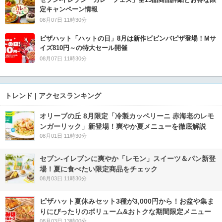
定キャンペーン情報
08月07日 11時30分
ピザハット「ハットの日」8月は新作ビビンバピザ登場！Mサ
イズ810円～の特大セール開催
08月07日 11時30分
トレンド | アクセスランキング
オリーブの丘 8月限定「冷製カッペリーニ 赤海老のレモ
ンガーリック」新登場！爽やか夏メニューを徹底解説
08月01日 11時30分
セブン‐イレブンに爽やか「レモン」スイーツ＆パン新登
場！夏に食べたい限定商品をチェック
08月03日 11時30分
ピザハット夏休みセット3種が3,000円から！お盆や集ま
りにぴったりのボリューム&おトクな期間限定メニュー
08月03日 13時00分