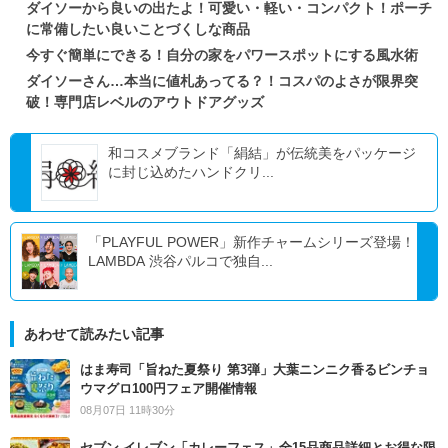
ダイソーから良いの出たよ！可愛い・軽い・コンパクト！ポーチ
に常備したい良いことづくしな商品
今すぐ簡単にできる！自分の家をパワースポットにする風水術
ダイソーさん…本当に値札あってる？！コスパのよさが限界突
破！専門店レベルのアウトドアグッズ
和コスメブランド「絹結」が伝統美をパッケージ
に封じ込めたハンドクリ...
「PLAYFUL POWER」新作チャームシリーズ登場！
LAMBDA 渋谷パルコで独自...
あわせて読みたい記事
はま寿司「旨ねた夏祭り 第3弾」大葉ニンニク香るビンチョ
ウマグロ100円フェア開催情報
08月07日 11時30分
セブン‐イレブン「カレーフェス」全15品商品詳細とお得な限