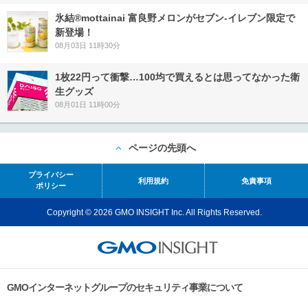
氷結®mottainai 富良野メロンがセブン‐イレブン限定で
新登場！
08月03日 11時30分
1枚22円って衝撃…100均で買えるとは思ってなかった衛
生グッズ
08月01日 11時00分
ページの先頭へ
プライバシー
利用規約
免責事項
ポリシー
Copyright © 2026 GMO INSIGHT Inc. All Rights Reserved.
GMOインターネットグループのセキュリティ事業について