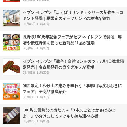
セブン‐イレブン「よくばりサンド」シリーズ新作チョコ
ミント登場｜夏限定スイーツサンドの爽快な魅力
08月06日 11時30分
長野県150周年記念フェアがセブン-イレブンで開催 味
噌や伝統野菜を使った新商品21品が登場
08月04日 11時30分
セブン-イレブン「激辛！台湾ミンチカツ」8月4日数量限
定発売｜名古屋発祥の旨辛グルメが登場
08月03日 11時30分
関西限定！和歌山の恵みを味わう『和歌山毎度おおきに
フェア』全商品徹底紹介
08月03日 11時30分
100均に便利なの出たよ～「1本丸ごとはかさばるの
よ…」小分けにしてスッキリ持ち運べる板
08月02日 11時00分