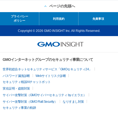
ページの先頭へ
プライバシー
利用規約
免責事項
ポリシー
Copyright © 2026 GMO INSIGHT Inc. All Rights Reserved.
GMOインターネットグループのセキュリティ事業について
世界初総合ネットセキュリティサービス「GMOセキュリティ24」
パスワード漏洩診断
Webサイトリスク診断
セキュリティ相談AIチャットボット
実在証明・盗聴対策
サイバー攻撃対策（GMOサイバーセキュリティ byイエラエ）
サイバー攻撃対策（GMO Flatt Security）
なりすまし対策
セキュリティ事業の軌跡