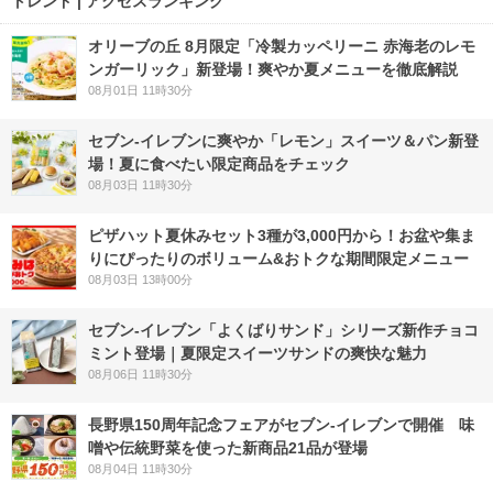
トレンド | アクセスランキング
オリーブの丘 8月限定「冷製カッペリーニ 赤海老のレモ
ンガーリック」新登場！爽やか夏メニューを徹底解説
08月01日 11時30分
セブン‐イレブンに爽やか「レモン」スイーツ＆パン新登
場！夏に食べたい限定商品をチェック
08月03日 11時30分
ピザハット夏休みセット3種が3,000円から！お盆や集ま
りにぴったりのボリューム&おトクな期間限定メニュー
08月03日 13時00分
セブン‐イレブン「よくばりサンド」シリーズ新作チョコ
ミント登場｜夏限定スイーツサンドの爽快な魅力
08月06日 11時30分
長野県150周年記念フェアがセブン-イレブンで開催 味
噌や伝統野菜を使った新商品21品が登場
08月04日 11時30分