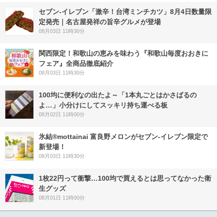
セブン-イレブン「激辛！台湾ミンチカツ」8月4日数量限
定発売｜名古屋発祥の旨辛グルメが登場
08月03日 11時30分
関西限定！和歌山の恵みを味わう『和歌山毎度おおきに
フェア』全商品徹底紹介
08月03日 11時30分
100均に便利なの出たよ～「1本丸ごとはかさばるの
よ…」小分けにしてスッキリ持ち運べる板
08月02日 11時00分
氷結®mottainai 富良野メロンがセブン‐イレブン限定で
新登場！
08月03日 11時30分
1枚22円って衝撃…100均で買えるとは思ってなかった衛
生グッズ
08月01日 11時00分