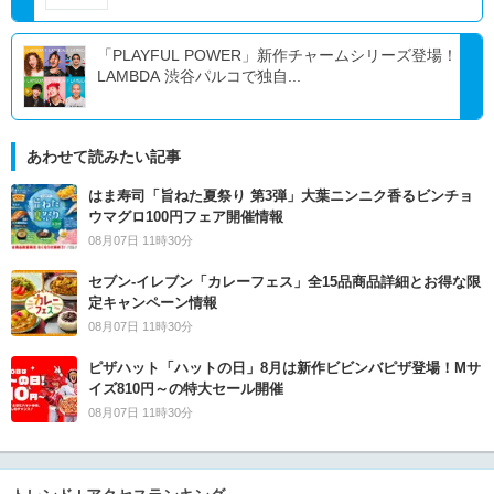
「PLAYFUL POWER」新作チャームシリーズ登場！
LAMBDA 渋谷パルコで独自...
あわせて読みたい記事
はま寿司「旨ねた夏祭り 第3弾」大葉ニンニク香るビンチョ
ウマグロ100円フェア開催情報
08月07日 11時30分
セブン‐イレブン「カレーフェス」全15品商品詳細とお得な限
定キャンペーン情報
08月07日 11時30分
ピザハット「ハットの日」8月は新作ビビンバピザ登場！Mサ
イズ810円～の特大セール開催
08月07日 11時30分