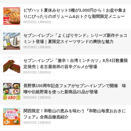
ピザハット夏休みセット3種が3,000円から！お盆や集ま
りにぴったりのボリューム&おトクな期間限定メニュー
08月03日 13時00分
セブン‐イレブン「よくばりサンド」シリーズ新作チョコ
ミント登場｜夏限定スイーツサンドの爽快な魅力
08月06日 11時30分
セブン-イレブン「激辛！台湾ミンチカツ」8月4日数量限
定発売｜名古屋発祥の旨辛グルメが登場
08月03日 11時30分
長野県150周年記念フェアがセブン-イレブンで開催 味
噌や伝統野菜を使った新商品21品が登場
08月04日 11時30分
関西限定！和歌山の恵みを味わう『和歌山毎度おおきに
フェア』全商品徹底紹介
08月03日 11時30分