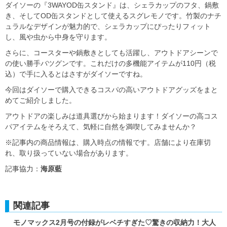
ダイソーの『3WAYOD缶スタンド』は、シェラカップのフタ、鍋敷
き、そしてOD缶スタンドとして使えるスグレモノです。竹製のナチ
ュラルなデザインが魅力的で、シェラカップにぴったりフィット
し、風や虫から中身を守ります。
さらに、コースターや鍋敷きとしても活躍し、アウトドアシーンで
の使い勝手バツグンです。これだけの多機能アイテムが110円（税
込）で手に入るとはさすがダイソーですね。
今回はダイソーで購入できるコスパの高いアウトドアグッズをまと
めてご紹介しました。
アウトドアの楽しみは道具選びから始まります！ダイソーの高コス
パアイテムをそろえて、気軽に自然を満喫してみませんか？
※記事内の商品情報は、購入時点の情報です。店舗により在庫切
れ、取り扱っていない場合があります。
記事協力：
海原藍
関連記事
モノマックス2月号の付録がレベチすぎた♡驚きの収納力！大人