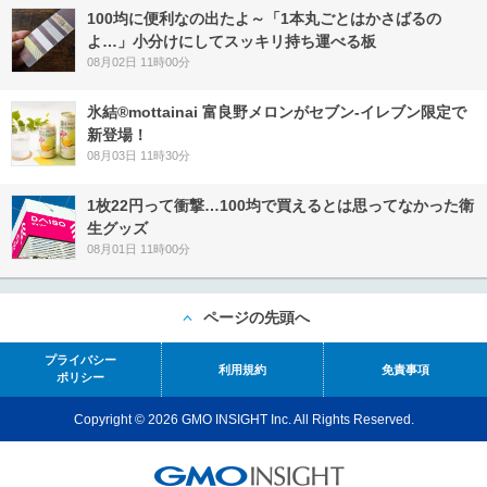
100均に便利なの出たよ～「1本丸ごとはかさばるの
よ…」小分けにしてスッキリ持ち運べる板
08月02日 11時00分
氷結®mottainai 富良野メロンがセブン‐イレブン限定で
新登場！
08月03日 11時30分
1枚22円って衝撃…100均で買えるとは思ってなかった衛
生グッズ
08月01日 11時00分
ページの先頭へ
プライバシー
利用規約
免責事項
ポリシー
Copyright © 2026 GMO INSIGHT Inc. All Rights Reserved.