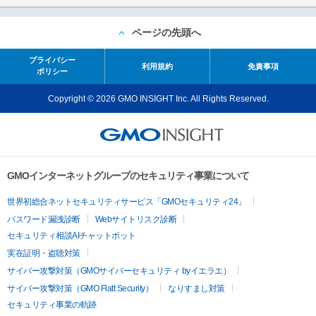
ページの先頭へ
プライバシー
利用規約
免責事項
ポリシー
Copyright © 2026 GMO INSIGHT Inc. All Rights Reserved.
GMOインターネットグループのセキュリティ事業について
世界初総合ネットセキュリティサービス「GMOセキュリティ24」
パスワード漏洩診断
Webサイトリスク診断
セキュリティ相談AIチャットボット
実在証明・盗聴対策
サイバー攻撃対策（GMOサイバーセキュリティ byイエラエ）
サイバー攻撃対策（GMO Flatt Security）
なりすまし対策
セキュリティ事業の軌跡