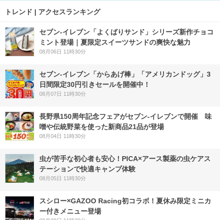
トレンド | アクセスランキング
セブン‐イレブン「よくばりサンド」シリーズ新作チョコ
ミント登場｜夏限定スイーツサンドの爽快な魅力
08月06日 11時30分
セブン‐イレブン「からあげ棒」「アメリカンドッグ」3
日間限定30円引きセールを開催中！
08月07日 11時30分
長野県150周年記念フェアがセブン-イレブンで開催 味
噌や伝統野菜を使った新商品21品が登場
08月04日 11時30分
虫が苦手な初心者も安心！PICA×アース製薬の虫ケアス
テーションで快適キャンプ体験
08月05日 11時30分
スシロー×GAZOO Racing初コラボ！夏休み限定ミニカ
ー付きメニュー登場