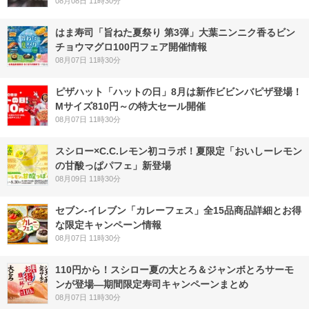
08月08日 11時30分
はま寿司「旨ねた夏祭り 第3弾」大葉ニンニク香るビン
チョウマグロ100円フェア開催情報
08月07日 11時30分
ピザハット「ハットの日」8月は新作ビビンバピザ登場！
Mサイズ810円～の特大セール開催
08月07日 11時30分
スシロー×C.C.レモン初コラボ！夏限定「おいしーレモン
の甘酸っぱパフェ」新登場
08月09日 11時30分
セブン‐イレブン「カレーフェス」全15品商品詳細とお得
な限定キャンペーン情報
08月07日 11時30分
110円から！スシロー夏の大とろ＆ジャンボとろサーモ
ンが登場―期間限定寿司キャンペーンまとめ
08月07日 11時30分