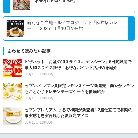
Spring Dinner Buffet」...
新たなご当地グルメプロジェクト「麻布坂カレ
ー」、2025年1月10日から始...
あわせて読みたい記事
ピザハット「お盆の10スライスキャンペーン」6日間限定で
最大60スライス獲得！お得なポイント活用術を紹介
08月10日 11時30分
セブン‐イレブン夏限定レモンスイーツ新発売！爽やかレモン
もことかじるレモンチーズケーキを徹底紹介
08月10日 11時30分
セブンプレミアム まるで和梨が新登場！2層仕立てで和梨の
果実感を忠実再現した夏限定アイス
08月10日 11時30分