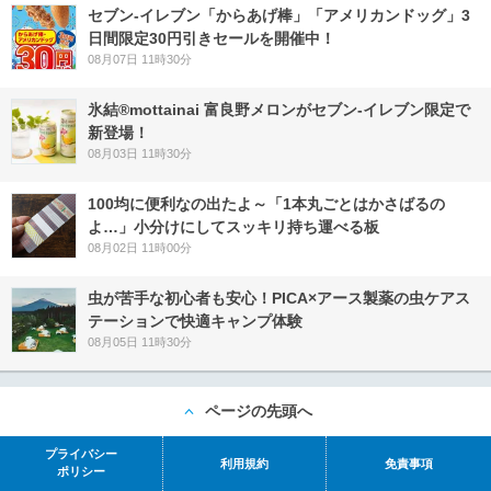
セブン‐イレブン「からあげ棒」「アメリカンドッグ」3
日間限定30円引きセールを開催中！
08月07日 11時30分
氷結®mottainai 富良野メロンがセブン‐イレブン限定で
新登場！
08月03日 11時30分
100均に便利なの出たよ～「1本丸ごとはかさばるの
よ…」小分けにしてスッキリ持ち運べる板
08月02日 11時00分
虫が苦手な初心者も安心！PICA×アース製薬の虫ケアス
テーションで快適キャンプ体験
08月05日 11時30分
ページの先頭へ
プライバシー
利用規約
免責事項
ポリシー