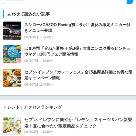
あわせて読みたい記事
スシロー×GAZOO Racing初コラボ！夏休み限定ミニカー付
きメニュー登場
08月08日 11時30分
はま寿司「旨ねた夏祭り 第3弾」大葉ニンニク香るビンチョ
ウマグロ100円フェア開催情報
08月07日 11時30分
セブン‐イレブン「カレーフェス」全15品商品詳細とお得な限
定キャンペーン情報
08月07日 11時30分
トレンド | アクセスランキング
セブン‐イレブンに爽やか「レモン」スイーツ＆パン新登
場！夏に食べたい限定商品をチェック
08月03日 11時30分