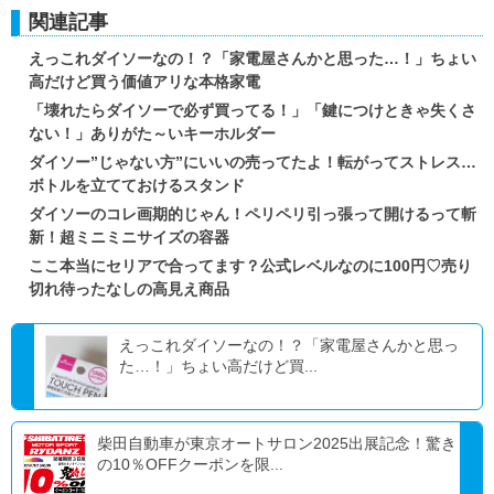
関連記事
えっこれダイソーなの！？「家電屋さんかと思った…！」ちょい
高だけど買う価値アリな本格家電
「壊れたらダイソーで必ず買ってる！」「鍵につけときゃ失くさ
ない！」ありがた～いキーホルダー
ダイソー”じゃない方”にいいの売ってたよ！転がってストレス…
ボトルを立てておけるスタンド
ダイソーのコレ画期的じゃん！ペリペリ引っ張って開けるって斬
新！超ミニミニサイズの容器
ここ本当にセリアで合ってます？公式レベルなのに100円♡売り
切れ待ったなしの高見え商品
えっこれダイソーなの！？「家電屋さんかと思っ
た…！」ちょい高だけど買...
柴田自動車が東京オートサロン2025出展記念！驚き
の10％OFFクーポンを限...