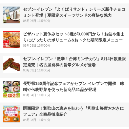
セブン‐イレブン「よくばりサンド」シリーズ新作チョコ
ミント登場｜夏限定スイーツサンドの爽快な魅力
08月06日 11時30分
ピザハット夏休みセット3種が3,000円から！お盆や集ま
りにぴったりのボリューム&おトクな期間限定メニュー
08月03日 13時00分
セブン-イレブン「激辛！台湾ミンチカツ」8月4日数量限
定発売｜名古屋発祥の旨辛グルメが登場
08月03日 11時30分
長野県150周年記念フェアがセブン-イレブンで開催 味
噌や伝統野菜を使った新商品21品が登場
08月04日 11時30分
関西限定！和歌山の恵みを味わう『和歌山毎度おおきに
フェア』全商品徹底紹介
08月03日 11時30分