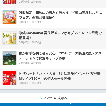
08月07日 11時30分
関西限定！和歌山の恵みを味わう『和歌山毎度おおきに
フェア』全商品徹底紹介
08月03日 11時30分
氷結®mottainai 富良野メロンがセブン‐イレブン限定で
新登場！
08月03日 11時30分
虫が苦手な初心者も安心！PICA×アース製薬の虫ケアス
テーションで快適キャンプ体験
08月05日 11時30分
ピザハット「ハットの日」8月は新作ビビンバピザ登場！
Mサイズ810円～の特大セール開催
08月07日 11時30分
ページの先頭へ