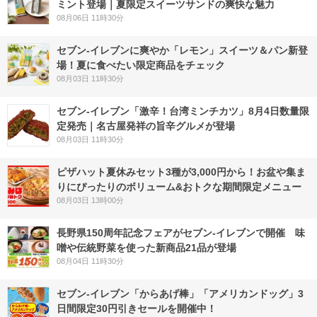
ミント登場｜夏限定スイーツサンドの爽快な魅力
08月06日 11時30分
セブン‐イレブンに爽やか「レモン」スイーツ＆パン新登
場！夏に食べたい限定商品をチェック
08月03日 11時30分
セブン-イレブン「激辛！台湾ミンチカツ」8月4日数量限
定発売｜名古屋発祥の旨辛グルメが登場
08月03日 11時30分
ピザハット夏休みセット3種が3,000円から！お盆や集ま
りにぴったりのボリューム&おトクな期間限定メニュー
08月03日 13時00分
長野県150周年記念フェアがセブン-イレブンで開催 味
噌や伝統野菜を使った新商品21品が登場
08月04日 11時30分
セブン‐イレブン「からあげ棒」「アメリカンドッグ」3
日間限定30円引きセールを開催中！