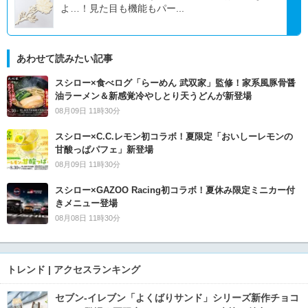
よ…！見た目も機能もパー...
あわせて読みたい記事
スシロー×食べログ「らーめん 武双家」監修！家系風豚骨醤
油ラーメン＆新感覚冷やしとり天うどんが新登場
08月09日 11時30分
スシロー×C.C.レモン初コラボ！夏限定「おいしーレモンの
甘酸っぱパフェ」新登場
08月09日 11時30分
スシロー×GAZOO Racing初コラボ！夏休み限定ミニカー付
きメニュー登場
08月08日 11時30分
トレンド | アクセスランキング
セブン‐イレブン「よくばりサンド」シリーズ新作チョコ