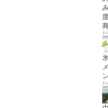
ト
202
氷
ト
202