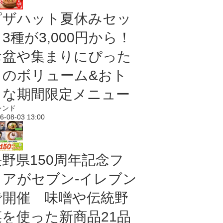
ピザハット夏休みセッ
3種が3,000円から！
お盆や集まりにぴった
りのボリューム&おト
クな期間限定メニュー
レンド
6-08-03 13:00
長野県150周年記念フ
ェアがセブン-イレブン
で開催 味噌や伝統野
菜を使った新商品21品