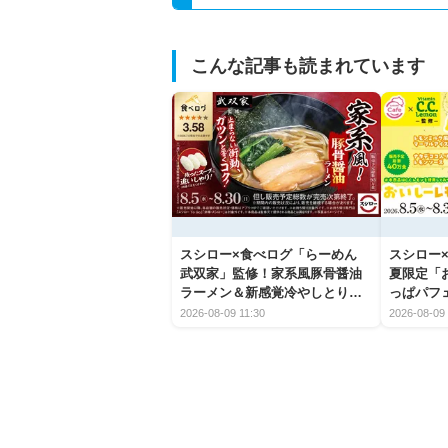
こんな記事も読まれています
スシロー×食べログ「らーめん
スシロー×
武双家」監修！家系風豚骨醤油
夏限定「
ラーメン＆新感覚冷やしとり天
っぱパフ
うどんが新登場
2026-08-09 11:30
2026-08-09 