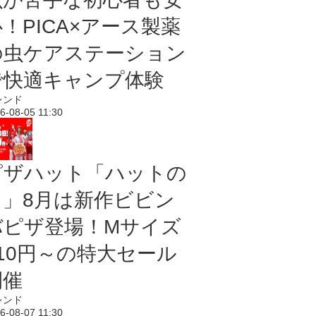
！PICA×アース製薬
の虫ケアステーション
で快適キャンプ体験
レンド
6-08-05 11:30
ピザハット「ハットの
日」8月は新作ビビン
バピザ登場！Mサイズ
810円～の特大セール
開催
レンド
6-08-07 11:30