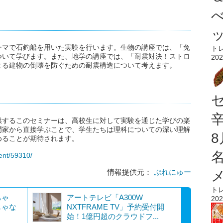
ーマで石釣船を用いた実験を行います。生物の講座では、「免
ト
ついて学びます。また、地学の講座では、「耐震対決！ストロ
202
よる建物の倒壊を防ぐための耐震構造について考えます。
供するこのセミナーは、高校生に対して実験を通じた学びの楽
門家から直接学ぶことで、学生たちは理科についての深い理解
めることが期待されます。
vent/59310/
情報提供元：
ぷれにゅー
ト
ちゃ
アートテレビ「A300W
202
じゃな
NXTFRAME TV」予約受付開
始！1億円超のクラウドフ...