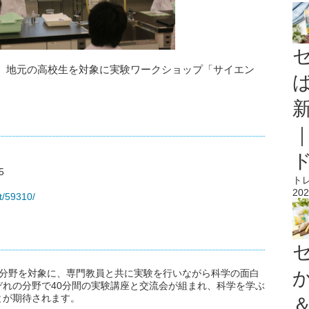
、地元の高校生を対象に実験ワークショップ「サイエン
5
ト
202
nt/59310/
の分野を対象に、専門教員と共に実験を行いながら科学の面白
れの分野で40分間の実験講座と交流会が組まれ、科学を学ぶ
とが期待されます。