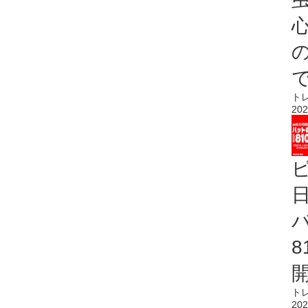
心
ト
202
ト
202