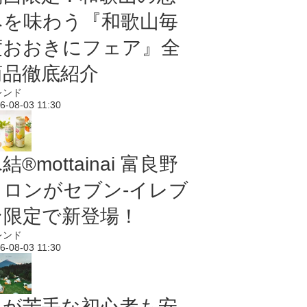
みを味わう『和歌山毎
度おおきにフェア』全
商品徹底紹介
レンド
6-08-03 11:30
結®mottainai 富良野
メロンがセブン‐イレブ
ン限定で新登場！
レンド
6-08-03 11:30
虫が苦手な初心者も安