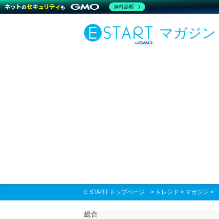
無料診断
マガジン
E START トップページ
>
トレンド
>
マガジン
総合