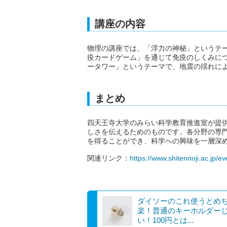
講座の内容
物理の講座では、「浮力の神秘」というテ
疫カードゲーム」を通じて免疫のしくみに
ータワー」というテーマで、地震の揺れに
まとめ
四天王寺大学のみらい科学教育推進室が提
しさを伝えるためのものです。各分野の専
を得ることができ、科学への興味を一層深
関連リンク：
https://www.shitennoji.ac.jp/e
ダイソーのこれ使うとめ
楽！普通のキーホルダー
い！100円とは...