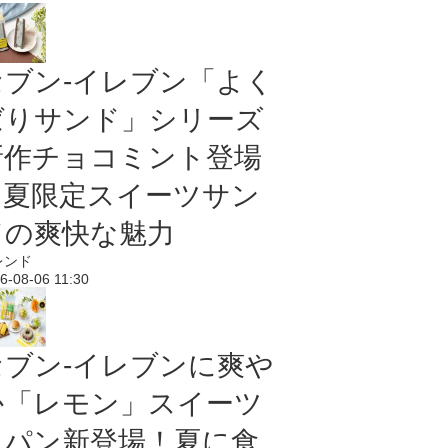
セブン‐イレブン「よく
ばりサンド」シリーズ
新作チョコミント登場
｜夏限定スイーツサン
ドの爽快な魅力
レンド
6-08-06 11:30
セブン‐イレブンに爽や
か「レモン」スイーツ
＆パン新登場！夏に食