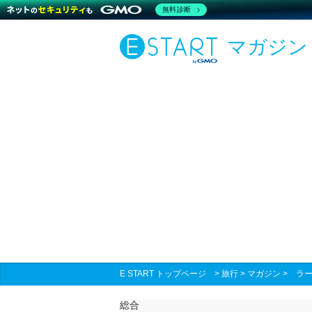
無料診断
マガジン
E START トップページ
>
旅行
>
マガジン
>
ラ
総合