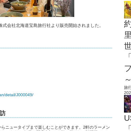
株式会社北海道宝島旅行社より販売開始されました。
旅
202
lan/detail/J000049/
訪
U
「
からニュータイプまで楽しむことができます。2軒のラーメン