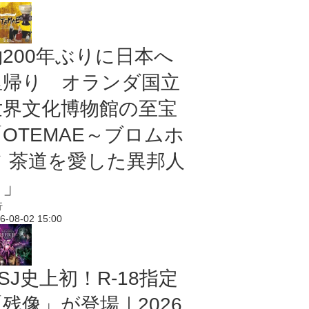
約200年ぶりに日本へ
里帰り オランダ国立
世界文化博物館の至宝
「OTEMAE～ブロムホ
フ 茶道を愛した異邦人
～」
行
6-08-02 15:00
SJ史上初！R-18指定
残像」が登場｜2026