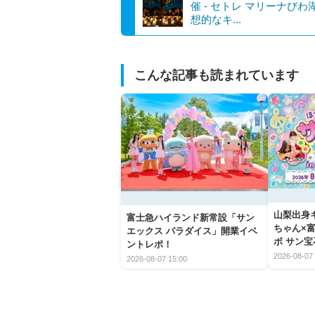
催 - セトレ マリーナびわ
想的なキ...
こんな記事も読まれています
山梨出身
富士急ハイランド新常設「サン
ちゃん×
エックス パラダイス」開業イベ
ボ サン宝
ントレポ！
楽しみ方
2026-08-07 
2026-08-07 15:00