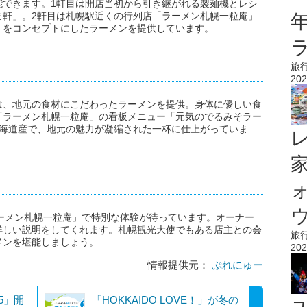
能できます。1軒目は開店当初から引き継がれる製麺機とレシ
ま軒」。2軒目は札幌駅近くの行列店「ラーメン札幌一粒庵」
」をコンセプトにしたラーメンを提供しています。
旅
202
は、地元の食材にこだわったラーメンを提供。身体に優しい食
「ラーメン札幌一粒庵」の看板メニュー「元気のでるみそラー
北海道産で、地元の魅力が凝縮された一杯に仕上がっていま
ウ
ーメン札幌一粒庵」で特別な体験が待っています。オーナー
詳しい説明をしてくれます。札幌観光大使でもある店主との会
旅
メンを堪能しましょう。
202
情報提供元：
ぷれにゅー
025」開
「HOKKAIDO LOVE！」が冬の