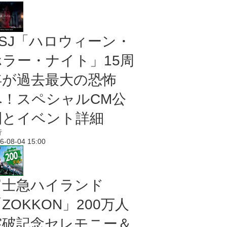
USJ「ハロウィーン・
ホラー・ナイト」15周
年が過去最大の恐怖
へ！スペシャルCM公
開とイベント詳細
行
6-08-04 15:00
富士急ハイランド
ZOKKON」200万人
突破記念セレモニー＆