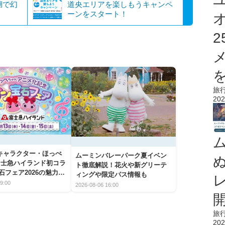
湖で幻
道央エリアを楽しもうキャンペ
ーンをスタート！
を
旅
202
キャラクター・ほっぺ
ムーミンバレーパーク夏イベン
富士急ハイランド初コラ
ト徹底解説！花火や新グリーテ
石フェア2026の魅力と
ィングや限定パス情報も
9:00
2026-08-06 16:00
旅
202