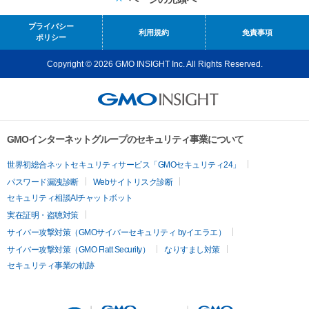
プライバシー
利用規約
免責事項
ポリシー
Copyright © 2026 GMO INSIGHT Inc. All Rights Reserved.
GMOインターネットグループのセキュリティ事業について
世界初総合ネットセキュリティサービス「GMOセキュリティ24」
パスワード漏洩診断
Webサイトリスク診断
セキュリティ相談AIチャットボット
実在証明・盗聴対策
サイバー攻撃対策（GMOサイバーセキュリティ byイエラエ）
サイバー攻撃対策（GMO Flatt Security）
なりすまし対策
セキュリティ事業の軌跡