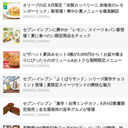
オリーブの丘 8月限定「冷製カッペリーニ 赤海老のレモ
ンガーリック」新登場！爽やか夏メニューを徹底解説
08月01日 11時30分
セブン‐イレブンに爽やか「レモン」スイーツ＆パン新登
場！夏に食べたい限定商品をチェック
08月03日 11時30分
ピザハット夏休みセット3種が3,000円から！お盆や集ま
りにぴったりのボリューム&おトクな期間限定メニュー
08月03日 13時00分
セブン‐イレブン「よくばりサンド」シリーズ新作チョコ
ミント登場｜夏限定スイーツサンドの爽快な魅力
08月06日 11時30分
セブン-イレブン「激辛！台湾ミンチカツ」8月4日数量限
定発売｜名古屋発祥の旨辛グルメが登場
08月03日 11時30分