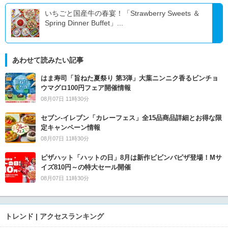
いちごと国産牛の春宴！「Strawberry Sweets ＆
Spring Dinner Buffet」...
あわせて読みたい記事
はま寿司「旨ねた夏祭り 第3弾」大葉ニンニク香るビンチョ
ウマグロ100円フェア開催情報
08月07日 11時30分
セブン‐イレブン「カレーフェス」全15品商品詳細とお得な限
定キャンペーン情報
08月07日 11時30分
ピザハット「ハットの日」8月は新作ビビンバピザ登場！Mサ
イズ810円～の特大セール開催
08月07日 11時30分
トレンド | アクセスランキング