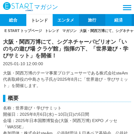
マガジン
総合
エンタメ
旅行
経済
トレンド
E START トップページ
トレンド
マガジン
大阪・関西万博にて、シグネチャ
大阪・関西万博にて、シグネチャーパビリオン「い
のちの遊び場 クラゲ館」指揮の下、「世界遊び・学
びサミット」を開催！
2025-01-10 12:00:00
大阪・関西万博のテーマ事業プロデューサーである株式会社steAm
代表取締役の中島さち子氏が2025年8月に「世界遊び・学びサミッ
ト」を開催します。
概要
名称：世界遊び・学びサミット
開催日：2025年8月6日(水)～10日(日)の5日間
会場：2025年日本国際博覧会(大阪・関西万博) EXPO メッセ
「WASSE」
参加団体：株式会社steAm、公益財団法人日本ペア碁協会、公益社