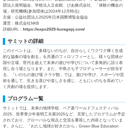
団法人発明協会、学校法人立命館、ぴあ株式会社、「体験の機会の
場」研究機構(参加団体は2024年12月時点)
主催：公益社団法人2025年日本国際博覧会協会
運営：株式会社NKB
詳細URL：
https://expo2025-kuragepj.com/
サミットの詳細
このイベントは、「多様ないのちが、自分らしくワクワク輝く生成
的な協奏の場を創る」を共通のフィロソフィーとし、様々な団体が
国や立場、世代を超えて未来の遊びや学びについて多角的に語り表
現し合う場となります。また、中島さち子プロデューサーが担当す
る、「いのちの遊び場 クラゲ館」では、遊びや学び、スポーツや芸
術を通して、生きる喜びや楽しさを感じ、ともにいのちを高めてい
く共創の場を提供します。
プログラム一覧
サミットでは、未来の地球学校、ペア碁ワールドフェスティバル
2025、世界青少年発明工夫展2025など、充実したプログラムが予定
されており、グローバルな視点と交流を重視した内容となっていま
す。さらに、「わたし地球が好きだから」Green Blue Education