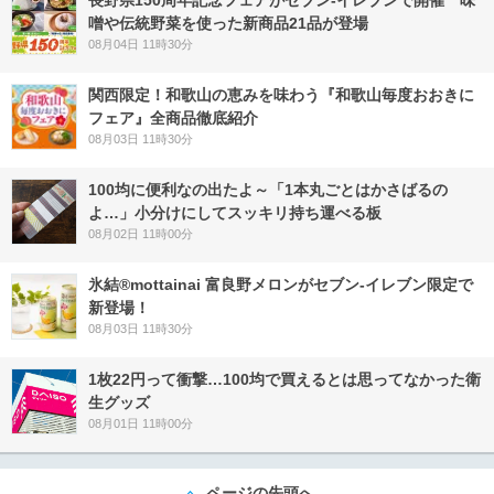
長野県150周年記念フェアがセブン-イレブンで開催 味
噌や伝統野菜を使った新商品21品が登場
08月04日 11時30分
関西限定！和歌山の恵みを味わう『和歌山毎度おおきに
フェア』全商品徹底紹介
08月03日 11時30分
100均に便利なの出たよ～「1本丸ごとはかさばるの
よ…」小分けにしてスッキリ持ち運べる板
08月02日 11時00分
氷結®mottainai 富良野メロンがセブン‐イレブン限定で
新登場！
08月03日 11時30分
1枚22円って衝撃…100均で買えるとは思ってなかった衛
生グッズ
08月01日 11時00分
ページの先頭へ