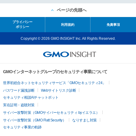
ページの先頭へ
プライバシー
利用規約
免責事項
ポリシー
Copyright © 2026 GMO INSIGHT Inc. All Rights Reserved.
GMOインターネットグループのセキュリティ事業について
世界初総合ネットセキュリティサービス「GMOセキュリティ24」
パスワード漏洩診断
Webサイトリスク診断
セキュリティ相談AIチャットボット
実在証明・盗聴対策
サイバー攻撃対策（GMOサイバーセキュリティ byイエラエ）
サイバー攻撃対策（GMO Flatt Security）
なりすまし対策
セキュリティ事業の軌跡