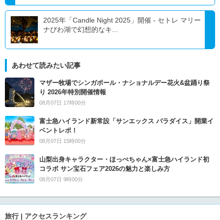
2025年「Candle Night 2025」開催 - セトレ マリー
ナびわ湖で幻想的なキ...
あわせて読みたい記事
マザー牧場でシンガポール・ナショナルデー花火&盆踊り祭
り 2026年特別開催情報
08月07日 17時00分
富士急ハイランド新常設「サンエックス パラダイス」開業イ
ベントレポ！
08月07日 15時00分
山梨出身キャラクター・ほっぺちゃん×富士急ハイランド初
コラボ サン宝石フェア2026の魅力と楽しみ方
08月07日 9時00分
旅行 | アクセスランキング