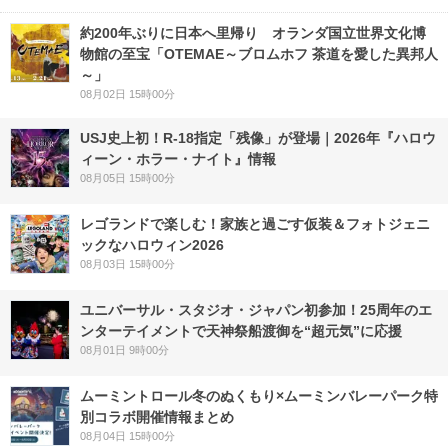
約200年ぶりに日本へ里帰り オランダ国立世界文化博
物館の至宝「OTEMAE～ブロムホフ 茶道を愛した異邦人
～」
08月02日 15時00分
USJ史上初！R-18指定「残像」が登場｜2026年『ハロウ
ィーン・ホラー・ナイト』情報
08月05日 15時00分
レゴランドで楽しむ！家族と過ごす仮装＆フォトジェニ
ックなハロウィン2026
08月03日 15時00分
ユニバーサル・スタジオ・ジャパン初参加！25周年のエ
ンターテイメントで天神祭船渡御を“超元気”に応援
08月01日 9時00分
ムーミントロール冬のぬくもり×ムーミンバレーパーク特
別コラボ開催情報まとめ
08月04日 15時00分