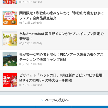
08月07日 11時30分
関西限定！和歌山の恵みを味わう『和歌山毎度おおきに
フェア』全商品徹底紹介
08月03日 11時30分
氷結®mottainai 富良野メロンがセブン‐イレブン限定で
新登場！
08月03日 11時30分
虫が苦手な初心者も安心！PICA×アース製薬の虫ケアス
テーションで快適キャンプ体験
08月05日 11時30分
ピザハット「ハットの日」8月は新作ビビンバピザ登場！
Mサイズ810円～の特大セール開催
08月07日 11時30分
ページの先頭へ