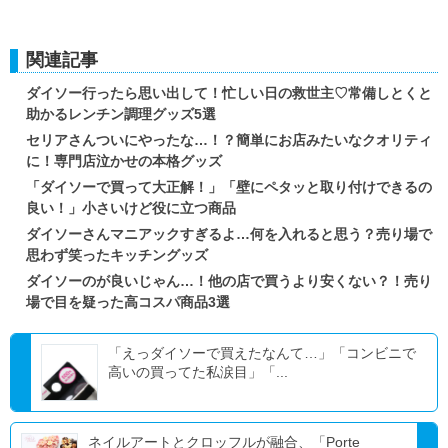
関連記事
ダイソー行ったら思い出して！忙しい日の救世主♡常備しとくと
助かるレンチン調理グッズ5選
セリアさんついにやったな…！？簡単にお店みたいなクオリティ
に！専門店泣かせの本格グッズ
「ダイソーで買って大正解！」「壁にペタッと取り付けできるの
良い！」小さいけど役に立つ商品
ダイソーさんマニアックすぎるよ…何を入れると思う？売り場で
思わず笑ったキッチングッズ
ダイソーのが良いじゃん…！他の店で買うより安くない？！売り
場で目を疑った高コスパ商品3選
「えっダイソーで買えたなんて…」「コンビニで
高いの買ってた私涙目」「...
ネイルアートとクロッフルが融合、「Porte