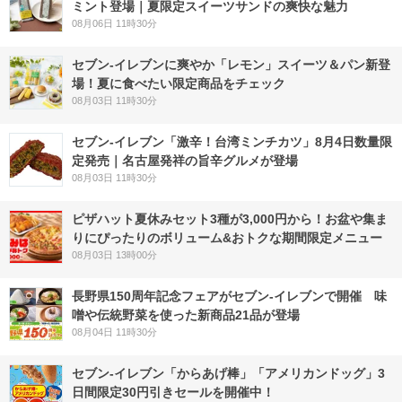
ミント登場｜夏限定スイーツサンドの爽快な魅力
08月06日 11時30分
セブン‐イレブンに爽やか「レモン」スイーツ＆パン新登
場！夏に食べたい限定商品をチェック
08月03日 11時30分
セブン-イレブン「激辛！台湾ミンチカツ」8月4日数量限
定発売｜名古屋発祥の旨辛グルメが登場
08月03日 11時30分
ピザハット夏休みセット3種が3,000円から！お盆や集ま
りにぴったりのボリューム&おトクな期間限定メニュー
08月03日 13時00分
長野県150周年記念フェアがセブン-イレブンで開催 味
噌や伝統野菜を使った新商品21品が登場
08月04日 11時30分
セブン‐イレブン「からあげ棒」「アメリカンドッグ」3
日間限定30円引きセールを開催中！