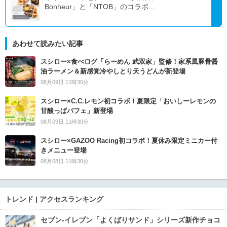
Bonheur」と「NTOB」のコラボ...
あわせて読みたい記事
スシロー×食べログ「らーめん 武双家」監修！家系風豚骨醤
油ラーメン＆新感覚冷やしとり天うどんが新登場
08月09日 11時30分
スシロー×C.C.レモン初コラボ！夏限定「おいしーレモンの
甘酸っぱパフェ」新登場
08月09日 11時30分
スシロー×GAZOO Racing初コラボ！夏休み限定ミニカー付
きメニュー登場
08月08日 11時30分
トレンド | アクセスランキング
セブン‐イレブン「よくばりサンド」シリーズ新作チョコ