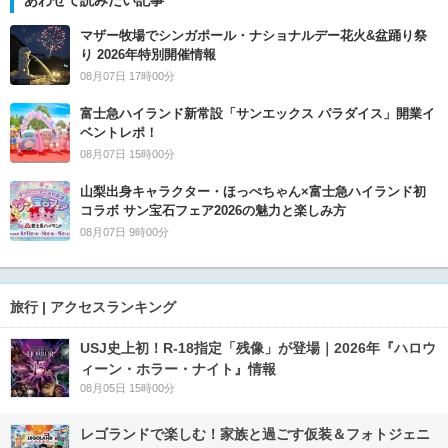
マザー牧場でシンガポール・ナショナルデー花火&盆踊り祭
り 2026年特別開催情報
08月07日 17時00分
富士急ハイランド新常設「サンエックス パラダイス」開業イ
ベントレポ！
08月07日 15時00分
山梨出身キャラクター・ほっぺちゃん×富士急ハイランド初
コラボ サン宝石フェア2026の魅力と楽しみ方
08月07日 9時00分
旅行 | アクセスランキング
USJ史上初！R-18指定「残像」が登場｜2026年『ハロウ
ィーン・ホラー・ナイト』情報
08月05日 15時00分
レゴランドで楽しむ！家族と過ごす仮装＆フォトジェニ