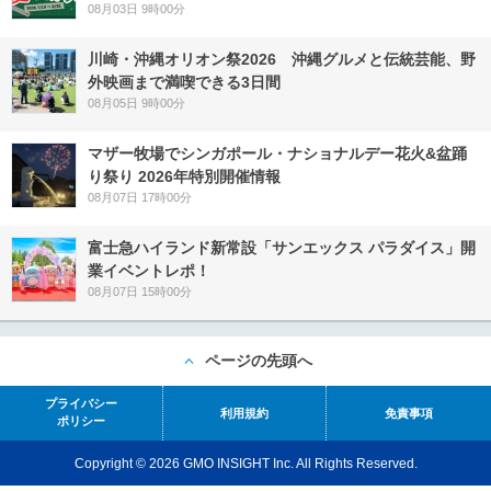
08月03日 9時00分
川崎・沖縄オリオン祭2026 沖縄グルメと伝統芸能、野
外映画まで満喫できる3日間
08月05日 9時00分
マザー牧場でシンガポール・ナショナルデー花火&盆踊
り祭り 2026年特別開催情報
08月07日 17時00分
富士急ハイランド新常設「サンエックス パラダイス」開
業イベントレポ！
08月07日 15時00分
ページの先頭へ
プライバシー
利用規約
免責事項
ポリシー
Copyright © 2026 GMO INSIGHT Inc. All Rights Reserved.