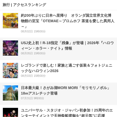
旅行 | アクセスランキング
約200年ぶりに日本へ里帰り オランダ国立世界文化博
物館の至宝「OTEMAE～ブロムホフ 茶道を愛した異邦人
～」
08月02日 15時00分
USJ史上初！R-18指定「残像」が登場｜2026年『ハロウ
ィーン・ホラー・ナイト』情報
08月05日 15時00分
レゴランドで楽しむ！家族と過ごす仮装＆フォトジェニ
ックなハロウィン2026
08月03日 15時00分
日本最大級！さがみ湖MORI MORI「モリモリノボル」
18mアスレチック登場
07月31日 9時00分
ユニバーサル・スタジオ・ジャパン初参加！25周年のエ
ンターテイメントで天神祭船渡御を“超元気”に応援