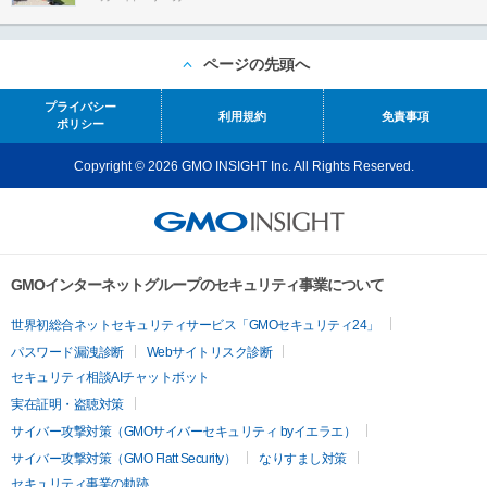
ページの先頭へ
プライバシー
利用規約
免責事項
ポリシー
Copyright © 2026 GMO INSIGHT Inc. All Rights Reserved.
GMOインターネットグループのセキュリティ事業について
世界初総合ネットセキュリティサービス「GMOセキュリティ24」
パスワード漏洩診断
Webサイトリスク診断
セキュリティ相談AIチャットボット
実在証明・盗聴対策
サイバー攻撃対策（GMOサイバーセキュリティ byイエラエ）
サイバー攻撃対策（GMO Flatt Security）
なりすまし対策
セキュリティ事業の軌跡