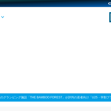
のグランピング施設「THE BAMBOO FOREST」が評判の若者向け「U25・学割