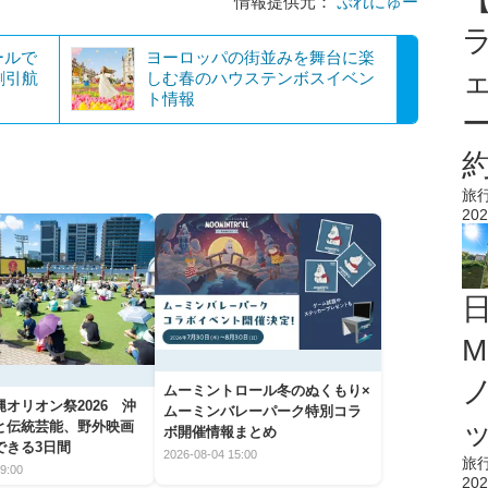
情報提供元：
ぷれにゅー
ールで
ヨーロッパの街並みを舞台に楽
割引航
しむ春のハウステンボスイベン
ト情報
旅
202
M
ムーミントロール冬のぬくもり×
オリオン祭2026 沖
ムーミンバレーパーク特別コラ
と伝統芸能、野外映画
ボ開催情報まとめ
できる3日間
2026-08-04 15:00
旅
9:00
202