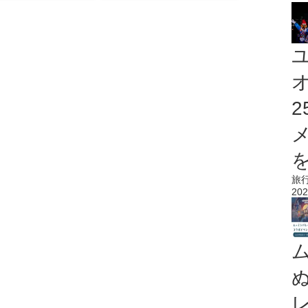
を
旅
202