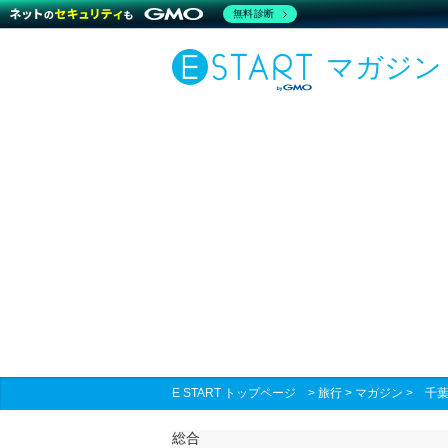
無料診断
マガジン
E START トップページ
>
旅行
>
マガジン
>
千葉
総合