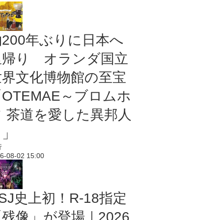
約200年ぶりに日本へ
里帰り オランダ国立
世界文化博物館の至宝
「OTEMAE～ブロムホ
フ 茶道を愛した異邦人
～」
行
6-08-02 15:00
SJ史上初！R-18指定
残像」が登場｜2026