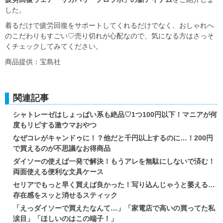
した。
着るだけで疲労回復をサポートしてくれるだけでなく、おしゃれへ
のこだわりもすごい♡売り切れが心配なので、気になる方はさっそ
くチェックしてみてください。
商品提供：宝島社
関連記事
シャトレーゼはしょっぱい系も絶品♡1つ100円以下！マニアが何
度もリピする激ウマおやつ
なぜコレがキャンドゥに！？他だと千円以上するのに…！200円
で買えるのが不思議なお得商品
ダイソーの使えば一発で解決！もうアレを無駄にしないで済む！
両面使える便利な文具ケース
セリアでもっと早く買えば良かった！写り込んじゃうと萎える…
存在感をスッと消せるスティック
「えっダイソーで買えたなんて…」「家電店で高いの買ってた私
涙目」「ほしいのはこの端子！」