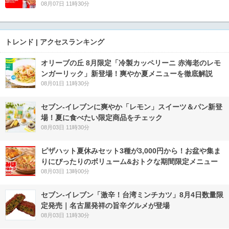
08月07日 11時30分
トレンド | アクセスランキング
オリーブの丘 8月限定「冷製カッペリーニ 赤海老のレモ
ンガーリック」新登場！爽やか夏メニューを徹底解説
08月01日 11時30分
セブン‐イレブンに爽やか「レモン」スイーツ＆パン新登
場！夏に食べたい限定商品をチェック
08月03日 11時30分
ピザハット夏休みセット3種が3,000円から！お盆や集ま
りにぴったりのボリューム&おトクな期間限定メニュー
08月03日 13時00分
セブン-イレブン「激辛！台湾ミンチカツ」8月4日数量限
定発売｜名古屋発祥の旨辛グルメが登場
08月03日 11時30分