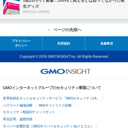
1枚22円って衝撃…100均で買えるとは思ってなかった衛
生グッズ
08月01日 11時00分
ページの先頭へ
プライバシー
利用規約
免責事項
ポリシー
Copyright © 2026 GMO INSIGHT Inc. All Rights Reserved.
GMOインターネットグループのセキュリティ事業について
世界初総合ネットセキュリティサービス「GMOセキュリティ24」
パスワード漏洩診断
Webサイトリスク診断
セキュリティ相談AIチャットボット
実在証明・盗聴対策
サイバー攻撃対策（GMOサイバーセキュリティ byイエラエ）