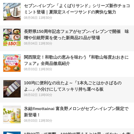
セブン‐イレブン「よくばりサンド」シリーズ新作チョコ
ミント登場｜夏限定スイーツサンドの爽快な魅力
08月06日 11時30分
長野県150周年記念フェアがセブン-イレブンで開催 味
噌や伝統野菜を使った新商品21品が登場
08月04日 11時30分
関西限定！和歌山の恵みを味わう『和歌山毎度おおきに
フェア』全商品徹底紹介
08月03日 11時30分
100均に便利なの出たよ～「1本丸ごとはかさばるの
よ…」小分けにしてスッキリ持ち運べる板
08月02日 11時00分
氷結®mottainai 富良野メロンがセブン‐イレブン限定で
新登場！
08月03日 11時30分