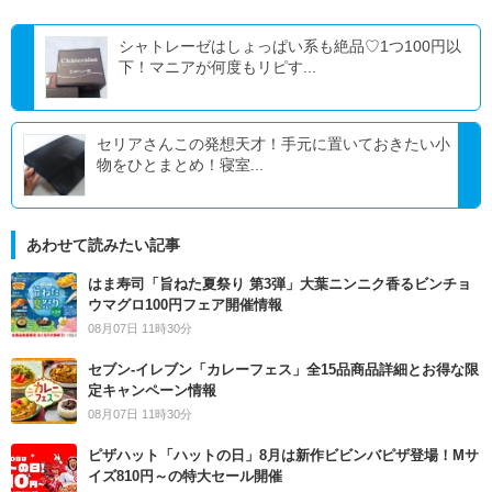
シャトレーゼはしょっぱい系も絶品♡1つ100円以
下！マニアが何度もリピす...
セリアさんこの発想天才！手元に置いておきたい小
物をひとまとめ！寝室...
あわせて読みたい記事
はま寿司「旨ねた夏祭り 第3弾」大葉ニンニク香るビンチョ
ウマグロ100円フェア開催情報
08月07日 11時30分
セブン‐イレブン「カレーフェス」全15品商品詳細とお得な限
定キャンペーン情報
08月07日 11時30分
ピザハット「ハットの日」8月は新作ビビンバピザ登場！Mサ
イズ810円～の特大セール開催