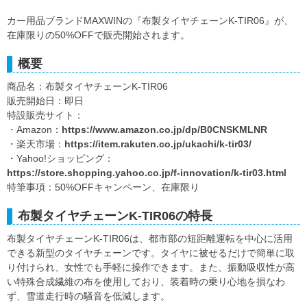
カー用品ブランドMAXWINの『布製タイヤチェーンK-TIR06』が、
在庫限りの50%OFFで販売開始されます。
概要
商品名：布製タイヤチェーンK-TIR06
販売開始日：即日
特設販売サイト：
・Amazon：
https://www.amazon.co.jp/dp/B0CNSKMLNR
・楽天市場：
https://item.rakuten.co.jp/ukachi/k-tir03/
・Yahoo!ショッピング：
https://store.shopping.yahoo.co.jp/f-innovation/k-tir03.html
特筆事項：50%OFFキャンペーン、在庫限り
布製タイヤチェーンK-TIR06の特長
布製タイヤチェーンK-TIR06は、都市部の短距離運転を中心に活用
できる新型のタイヤチェーンです。タイヤに被せるだけで簡単に取
り付けられ、女性でも手軽に操作できます。また、振動吸収性が高
い特殊合成繊維の布を使用しており、装着時の乗り心地を損なわ
ず、雪道走行時の騒音を低減します。