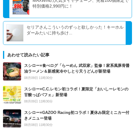
MAXWINの人気タイヤチェーン、先着100個限定で
特別価格2,990円に！
セリアさんこういうのずっと欲しかった！キーホル
ダーみたいに持ち歩け...
あわせて読みたい記事
スシロー×食べログ「らーめん 武双家」監修！家系風豚骨醤
油ラーメン＆新感覚冷やしとり天うどんが新登場
08月09日 11時30分
スシロー×C.C.レモン初コラボ！夏限定「おいしーレモンの
甘酸っぱパフェ」新登場
08月09日 11時30分
スシロー×GAZOO Racing初コラボ！夏休み限定ミニカー付
きメニュー登場
08月08日 11時30分