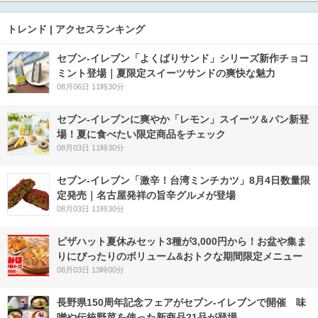
トレンド | アクセスランキング
セブン‐イレブン「よくばりサンド」シリーズ新作チョコ
ミント登場｜夏限定スイーツサンドの爽快な魅力
08月06日 11時30分
セブン‐イレブンに爽やか「レモン」スイーツ＆パン新登
場！夏に食べたい限定商品をチェック
08月03日 11時30分
セブン-イレブン「激辛！台湾ミンチカツ」8月4日数量限
定発売｜名古屋発祥の旨辛グルメが登場
08月03日 11時30分
ピザハット夏休みセット3種が3,000円から！お盆や集ま
りにぴったりのボリューム&おトクな期間限定メニュー
08月03日 13時00分
長野県150周年記念フェアがセブン-イレブンで開催 味
噌や伝統野菜を使った新商品21品が登場