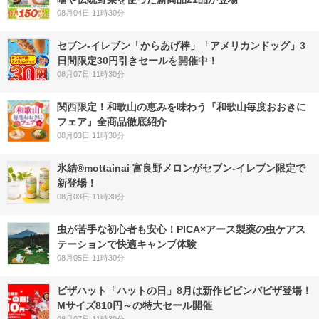
08月04日 11時30分
セブン‐イレブン「からあげ棒」「アメリカンドッグ」3
日間限定30円引きセールを開催中！
08月07日 11時30分
関西限定！和歌山の恵みを味わう『和歌山毎度おおきに
フェア』全商品徹底紹介
08月03日 11時30分
氷結®mottainai 富良野メロンがセブン‐イレブン限定で
新登場！
08月03日 11時30分
虫が苦手な初心者も安心！PICA×アース製薬の虫ケアス
テーションで快適キャンプ体験
08月05日 11時30分
ピザハット「ハットの日」8月は新作ビビンバピザ登場！
Mサイズ810円～の特大セール開催