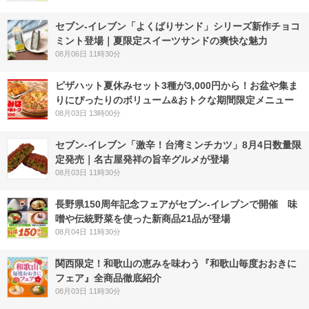
セブン‐イレブン「よくばりサンド」シリーズ新作チョコ
ミント登場｜夏限定スイーツサンドの爽快な魅力
08月06日 11時30分
ピザハット夏休みセット3種が3,000円から！お盆や集ま
りにぴったりのボリューム&おトクな期間限定メニュー
08月03日 13時00分
セブン-イレブン「激辛！台湾ミンチカツ」8月4日数量限
定発売｜名古屋発祥の旨辛グルメが登場
08月03日 11時30分
長野県150周年記念フェアがセブン-イレブンで開催 味
噌や伝統野菜を使った新商品21品が登場
08月04日 11時30分
関西限定！和歌山の恵みを味わう『和歌山毎度おおきに
フェア』全商品徹底紹介
08月03日 11時30分