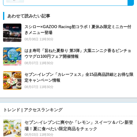
あわせて読みたい記事
スシロー×GAZOO Racing初コラボ！夏休み限定ミニカー付
きメニュー登場
08月08日 11時30分
はま寿司「旨ねた夏祭り 第3弾」大葉ニンニク香るビンチョ
ウマグロ100円フェア開催情報
08月07日 11時30分
セブン‐イレブン「カレーフェス」全15品商品詳細とお得な限
定キャンペーン情報
08月07日 11時30分
トレンド | アクセスランキング
セブン‐イレブンに爽やか「レモン」スイーツ＆パン新登
場！夏に食べたい限定商品をチェック
08月03日 11時30分