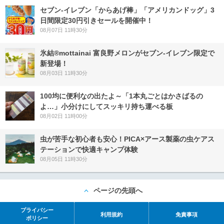
セブン‐イレブン「からあげ棒」「アメリカンドッグ」3
日間限定30円引きセールを開催中！
08月07日 11時30分
氷結®mottainai 富良野メロンがセブン‐イレブン限定で
新登場！
08月03日 11時30分
100均に便利なの出たよ～「1本丸ごとはかさばるの
よ…」小分けにしてスッキリ持ち運べる板
08月02日 11時00分
虫が苦手な初心者も安心！PICA×アース製薬の虫ケアス
テーションで快適キャンプ体験
08月05日 11時30分
ページの先頭へ
プライバシー
利用規約
免責事項
ポリシー