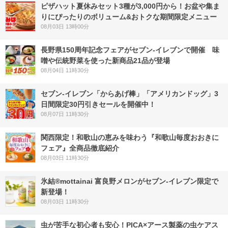
ピザハット夏休みセット3種が3,000円から！お盆や集ま
りにぴったりのボリューム&おトクな期間限定メニュー
08月03日 13時00分
長野県150周年記念フェアがセブン-イレブンで開催 味
噌や伝統野菜を使った新商品21品が登場
08月04日 11時30分
セブン‐イレブン「からあげ棒」「アメリカンドッグ」3
日間限定30円引きセールを開催中！
08月07日 11時30分
関西限定！和歌山の恵みを味わう『和歌山毎度おおきに
フェア』全商品徹底紹介
08月03日 11時30分
氷結®mottainai 富良野メロンがセブン‐イレブン限定で
新登場！
08月03日 11時30分
虫が苦手な初心者も安心！PICA×アース製薬の虫ケアス