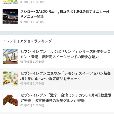
08月09日 11時30分
スシロー×GAZOO Racing初コラボ！夏休み限定ミニカー付
きメニュー登場
08月08日 11時30分
トレンド | アクセスランキング
セブン‐イレブン「よくばりサンド」シリーズ新作チョコ
ミント登場｜夏限定スイーツサンドの爽快な魅力
08月06日 11時30分
セブン‐イレブンに爽やか「レモン」スイーツ＆パン新登
場！夏に食べたい限定商品をチェック
08月03日 11時30分
セブン-イレブン「激辛！台湾ミンチカツ」8月4日数量限
定発売｜名古屋発祥の旨辛グルメが登場
08月03日 11時30分