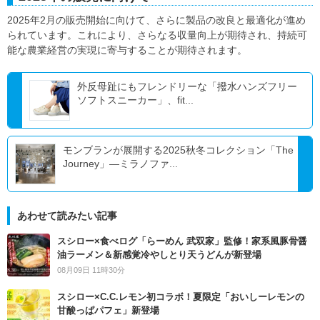
2025年2月の販売開始に向けて、さらに製品の改良と最適化が進め
られています。これにより、さらなる収量向上が期待され、持続可
能な農業経営の実現に寄与することが期待されます。
外反母趾にもフレンドリーな「撥水ハンズフリー
ソフトスニーカー」、fit...
モンブランが展開する2025秋冬コレクション「The
Journey」―ミラノファ...
あわせて読みたい記事
スシロー×食べログ「らーめん 武双家」監修！家系風豚骨醤
油ラーメン＆新感覚冷やしとり天うどんが新登場
08月09日 11時30分
スシロー×C.C.レモン初コラボ！夏限定「おいしーレモンの
甘酸っぱパフェ」新登場