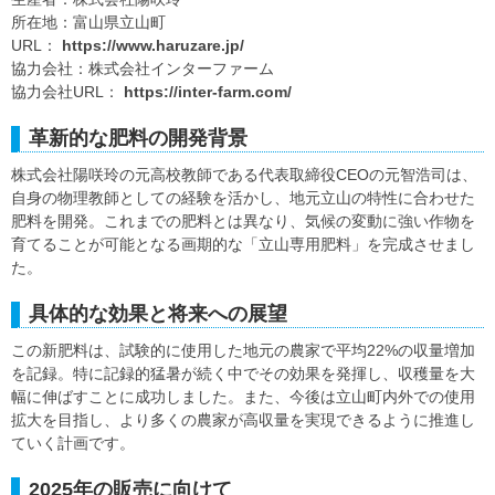
所在地：富山県立山町
URL：
https://www.haruzare.jp/
協力会社：株式会社インターファーム
協力会社URL：
https://inter-farm.com/
革新的な肥料の開発背景
株式会社陽咲玲の元高校教師である代表取締役CEOの元智浩司は、
自身の物理教師としての経験を活かし、地元立山の特性に合わせた
肥料を開発。これまでの肥料とは異なり、気候の変動に強い作物を
育てることが可能となる画期的な「立山専用肥料」を完成させまし
た。
具体的な効果と将来への展望
この新肥料は、試験的に使用した地元の農家で平均22%の収量増加
を記録。特に記録的猛暑が続く中でその効果を発揮し、収穫量を大
幅に伸ばすことに成功しました。また、今後は立山町内外での使用
拡大を目指し、より多くの農家が高収量を実現できるように推進し
ていく計画です。
2025年の販売に向けて