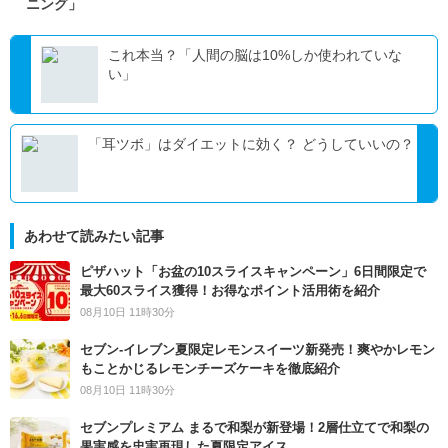
ニング」
これ本当？「人間の脳は10%しか使われていな
い」
「耳ツボ」はダイエットに効く？ どうしていいの？
あわせて読みたい記事
ピザハット「お盆の10スライスキャンペーン」6日間限定で
最大60スライス獲得！お得なポイント活用術を紹介
08月10日 11時30分
セブン‐イレブン夏限定レモンスイーツ新発売！爽やかレモン
もことかじるレモンチーズケーキを徹底紹介
08月10日 11時30分
セブンプレミアム まるで和梨が新登場！2層仕立てで和梨の
果実感を忠実再現した夏限定アイス