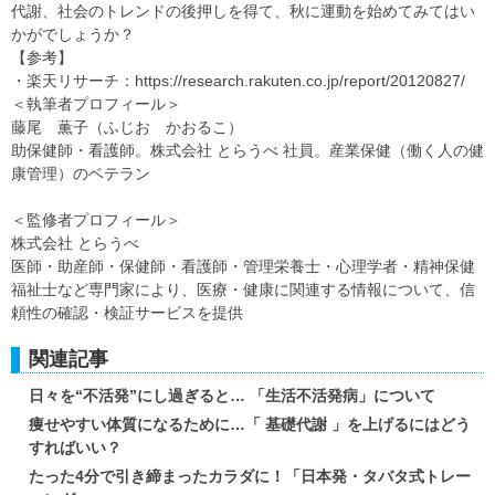
代謝、社会のトレンドの後押しを得て、秋に運動を始めてみてはい
かがでしょうか？
【参考】
・楽天リサーチ：https://research.rakuten.co.jp/report/20120827/
＜執筆者プロフィール＞
藤尾 薫子（ふじお かおるこ）
助保健師・看護師。株式会社 とらうべ 社員。産業保健（働く人の健
康管理）のベテラン
＜監修者プロフィール＞
株式会社 とらうべ
医師・助産師・保健師・看護師・管理栄養士・心理学者・精神保健
福祉士など専門家により、医療・健康に関連する情報について、信
頼性の確認・検証サービスを提供
関連記事
日々を“不活発”にし過ぎると… 「生活不活発病」について
痩せやすい体質になるために…「 基礎代謝 」を上げるにはどう
すればいい？
たった4分で引き締まったカラダに！「日本発・タバタ式トレー