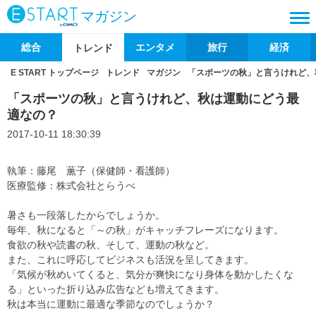
マガジン
総合
エンタメ
旅行
経済
トレンド
E START トップページ
トレンド
マガジン
「スポーツの秋」と言うけれど、
「スポーツの秋」と言うけれど、秋は運動にどう最
適なの？
2017-10-11 18:30:39
執筆：藤尾 薫子（保健師・看護師）
医療監修：株式会社とらうべ
暑さも一段落したからでしょうか。
毎年、秋になると「～の秋」がキャッチフレーズになります。
食欲の秋や読書の秋、そして、運動の秋など。
また、これに呼応してビジネスも活況を呈してきます。
「気候が秋めいてくると、気分が爽快になり身体を動かしたくな
る」といった折り込み広告なども増えてきます。
秋は本当に運動に最適な季節なのでしょうか？