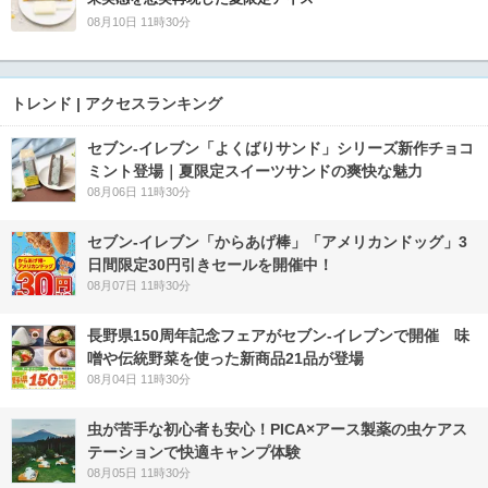
08月10日 11時30分
トレンド | アクセスランキング
セブン‐イレブン「よくばりサンド」シリーズ新作チョコ
ミント登場｜夏限定スイーツサンドの爽快な魅力
08月06日 11時30分
セブン‐イレブン「からあげ棒」「アメリカンドッグ」3
日間限定30円引きセールを開催中！
08月07日 11時30分
長野県150周年記念フェアがセブン-イレブンで開催 味
噌や伝統野菜を使った新商品21品が登場
08月04日 11時30分
虫が苦手な初心者も安心！PICA×アース製薬の虫ケアス
テーションで快適キャンプ体験
08月05日 11時30分