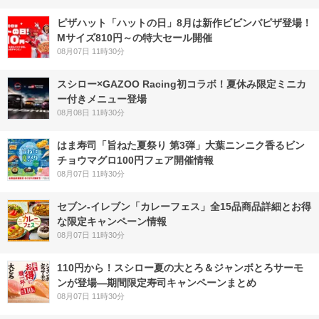
ピザハット「ハットの日」8月は新作ビビンバピザ登場！
Mサイズ810円～の特大セール開催
08月07日 11時30分
スシロー×GAZOO Racing初コラボ！夏休み限定ミニカ
ー付きメニュー登場
08月08日 11時30分
はま寿司「旨ねた夏祭り 第3弾」大葉ニンニク香るビン
チョウマグロ100円フェア開催情報
08月07日 11時30分
セブン‐イレブン「カレーフェス」全15品商品詳細とお得
な限定キャンペーン情報
08月07日 11時30分
110円から！スシロー夏の大とろ＆ジャンボとろサーモ
ンが登場―期間限定寿司キャンペーンまとめ
08月07日 11時30分