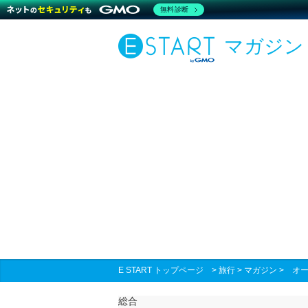
無料診断
マガジン
E START トップページ
>
旅行
>
マガジン
>
オ
総合