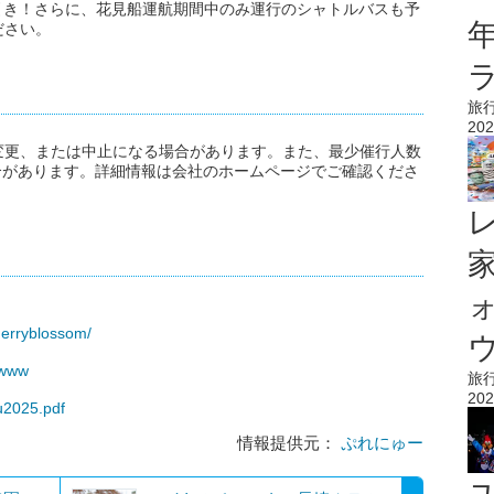
円引き！さらに、花見船運航期間中のみ運行のシャトルバスも予
ださい。
旅
202
変更、または中止になる場合があります。また、最少催行人数
場合があります。詳細情報は会社のホームページでご確認くださ
herryblossom/
ウ
cwww
旅
202
zu2025.pdf
情報提供元：
ぷれにゅー