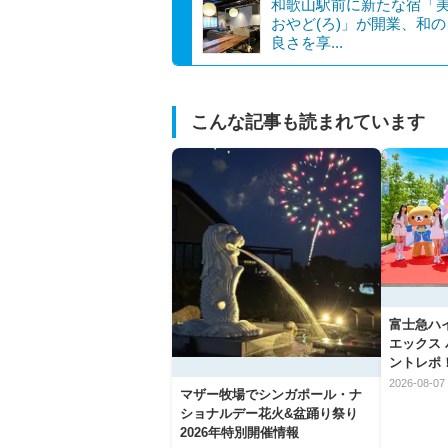
和歌山駅前に新たな宿「
おやど(ろ)」が開業、和
良さを享...
こんな記事も読まれています
富士急ハ
エックス
ントレポ
2026-08-07 
マザー牧場でシンガポール・ナ
ショナルデー花火&盆踊り祭り
2026年特別開催情報