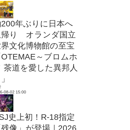
約200年ぶりに日本へ
里帰り オランダ国立
世界文化博物館の至宝
「OTEMAE～ブロムホ
フ 茶道を愛した異邦人
～」
行
6-08-02 15:00
SJ史上初！R-18指定
残像」が登場｜2026