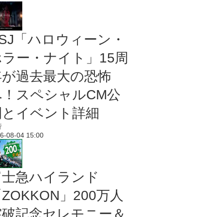
USJ「ハロウィーン・
ホラー・ナイト」15周
年が過去最大の恐怖
へ！スペシャルCM公
開とイベント詳細
行
6-08-04 15:00
富士急ハイランド
ZOKKON」200万人
突破記念セレモニー＆