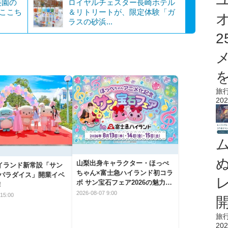
美園の
ロイヤルチェスター長崎ホテル
のここち
＆リトリートが、限定体験「ガ
ラスの砂浜...
を
旅
202
山梨出身キャラクター・ほっぺ
イランド新常設「サン
ちゃん×富士急ハイランド初コラ
 パラダイス」開業イベ
ボ サン宝石フェア2026の魅力と
！
楽しみ方
2026-08-07 9:00
15:00
旅
202