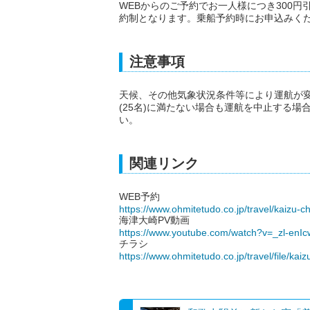
WEBからのご予約でお一人様につき300
約制となります。乗船予約時にお申込みく
注意事項
天候、その他気象状況条件等により運航が
(25名)に満たない場合も運航を中止する
い。
関連リンク
WEB予約
https://www.ohmitetudo.co.jp/travel/kaizu-c
海津大崎PV動画
https://www.youtube.com/watch?v=_zl-enI
チラシ
https://www.ohmitetudo.co.jp/travel/file/kai