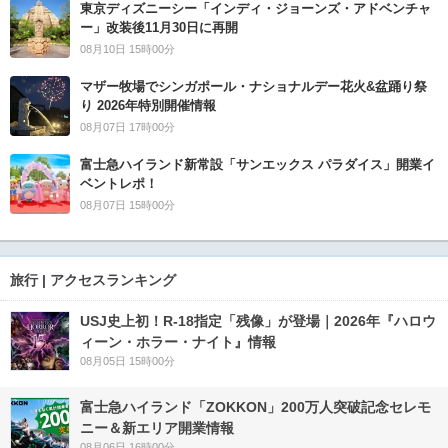
東京ディズニーシー「インディ・ジョーンズ・アドベンチャ
ー」改装後11月30日に再開
08月10日 15時00分
マザー牧場でシンガポール・ナショナルデー花火&盆踊り祭
り 2026年特別開催情報
08月07日 17時00分
富士急ハイランド新常設「サンエックス パラダイス」開業イ
ベントレポ！
08月07日 15時00分
旅行 | アクセスランキング
USJ史上初！R-18指定「残像」が登場｜2026年『ハロウ
ィーン・ホラー・ナイト』情報
08月05日 15時00分
富士急ハイランド「ZOKKON」200万人突破記念セレモ
ニー＆新エリア開業情報
08月06日 16時00分