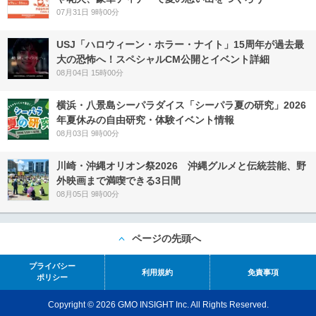
07月31日 9時00分
USJ「ハロウィーン・ホラー・ナイト」15周年が過去最
大の恐怖へ！スペシャルCM公開とイベント詳細
08月04日 15時00分
横浜・八景島シーパラダイス「シーパラ夏の研究」2026
年夏休みの自由研究・体験イベント情報
08月03日 9時00分
川崎・沖縄オリオン祭2026 沖縄グルメと伝統芸能、野
外映画まで満喫できる3日間
08月05日 9時00分
ページの先頭へ
プライバシー
利用規約
免責事項
ポリシー
Copyright © 2026 GMO INSIGHT Inc. All Rights Reserved.