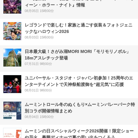
ィーン・ホラー・ナイト』情報
08月05日 15時00分
レゴランドで楽しむ！家族と過ごす仮装＆フォトジェニ
ックなハロウィン2026
08月03日 15時00分
日本最大級！さがみ湖MORI MORI「モリモリノボル」
18mアスレチック登場
07月31日 9時00分
ユニバーサル・スタジオ・ジャパン初参加！25周年のエ
ンターテイメントで天神祭船渡御を“超元気”に応援
08月01日 9時00分
ムーミントロール冬のぬくもり×ムーミンバレーパーク特
別コラボ開催情報まとめ
08月04日 15時00分
ムーミンの日スペシャルウィーク2026開催！限定ショー
や花火、豪華ディナーで夏の思い出をつくろう