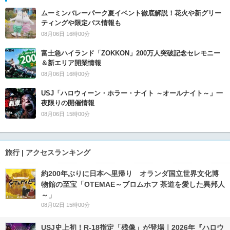
ムーミンバレーパーク夏イベント徹底解説！花火や新グリー
ティングや限定パス情報も
08月06日 16時00分
富士急ハイランド「ZOKKON」200万人突破記念セレモニー
＆新エリア開業情報
08月06日 16時00分
USJ「ハロウィーン・ホラー・ナイト ～オールナイト～」一
夜限りの開催情報
08月06日 15時00分
旅行 | アクセスランキング
約200年ぶりに日本へ里帰り オランダ国立世界文化博
物館の至宝「OTEMAE～ブロムホフ 茶道を愛した異邦人
～」
08月02日 15時00分
USJ史上初！R-18指定「残像」が登場｜2026年『ハロウ