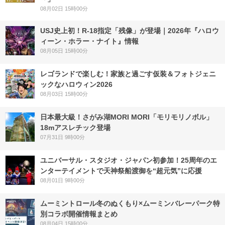
08月02日 15時00分
USJ史上初！R-18指定「残像」が登場｜2026年『ハロウ
ィーン・ホラー・ナイト』情報
08月05日 15時00分
レゴランドで楽しむ！家族と過ごす仮装＆フォトジェニ
ックなハロウィン2026
08月03日 15時00分
日本最大級！さがみ湖MORI MORI「モリモリノボル」
18mアスレチック登場
07月31日 9時00分
ユニバーサル・スタジオ・ジャパン初参加！25周年のエ
ンターテイメントで天神祭船渡御を“超元気”に応援
08月01日 9時00分
ムーミントロール冬のぬくもり×ムーミンバレーパーク特
別コラボ開催情報まとめ
08月04日 15時00分