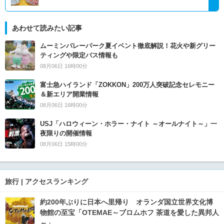
あわせて読みたい記事
ムーミンバレーパーク夏イベント徹底解説！花火や新グリー
ティングや限定パス情報も
08月06日 16時00分
富士急ハイランド「ZOKKON」200万人突破記念セレモニー
＆新エリア開業情報
08月06日 16時00分
USJ「ハロウィーン・ホラー・ナイト ～オールナイト～」一
夜限りの開催情報
08月06日 15時00分
旅行 | アクセスランキング
約200年ぶりに日本へ里帰り オランダ国立世界文化博
物館の至宝「OTEMAE～ブロムホフ 茶道を愛した異邦人
～」