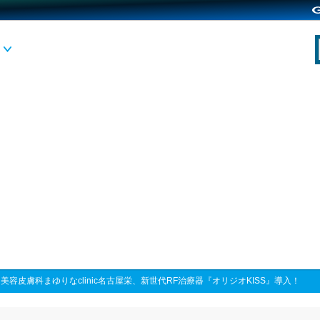
>
美容皮膚科まゆりなclinic名古屋栄、新世代RF治療器『オリジオKISS』導入！