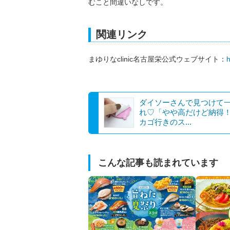
むこと間違いなしです。
関連リンク
まゆりなclinic名古屋栄公式ウェブサイト：
h
ダイソーさんで見つけて
れ♡「やや高だけど納得
カゴ行きのス...
こんな記事も読まれています