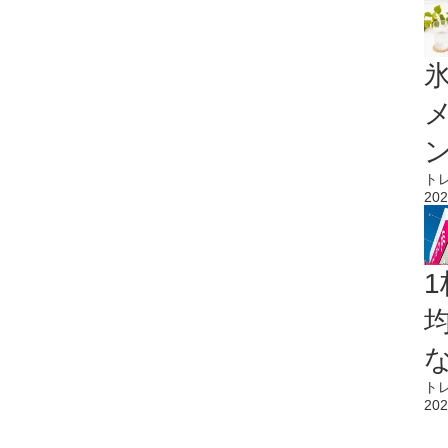
氷
ト
202
1
ト
202