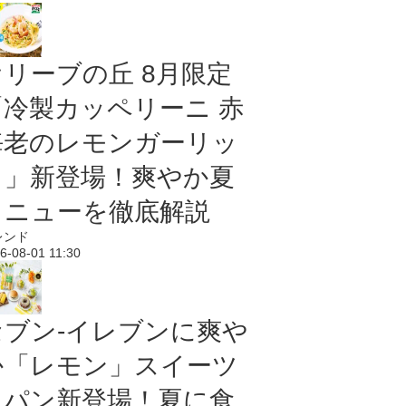
オリーブの丘 8月限定
「冷製カッペリーニ 赤
海老のレモンガーリッ
ク」新登場！爽やか夏
メニューを徹底解説
レンド
6-08-01 11:30
セブン‐イレブンに爽や
か「レモン」スイーツ
＆パン新登場！夏に食