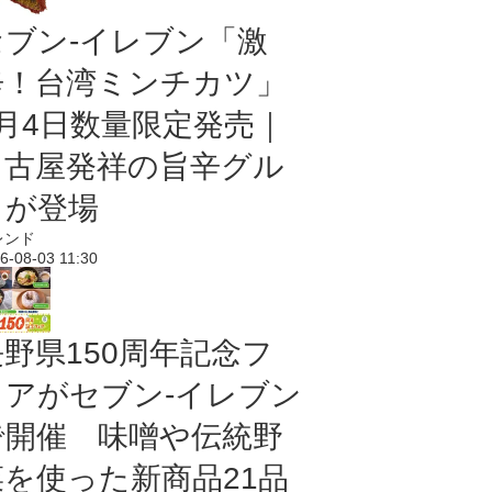
セブン-イレブン「激
辛！台湾ミンチカツ」
8月4日数量限定発売｜
名古屋発祥の旨辛グル
メが登場
レンド
6-08-03 11:30
長野県150周年記念フ
ェアがセブン-イレブン
で開催 味噌や伝統野
菜を使った新商品21品