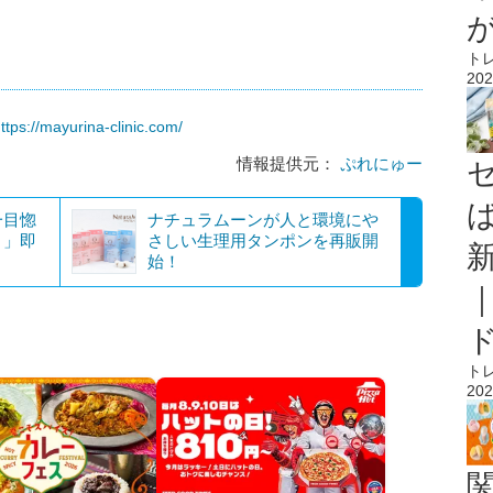
ト
202
ttps://mayurina-clinic.com/
情報提供元：
ぷれにゅー
一目惚
ナチュラムーンが人と環境にや
！」即
さしい生理用タンポンを再販開
始！
ト
202