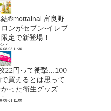
結®mottainai 富良野
メロンがセブン‐イレブ
ン限定で新登場！
レンド
6-08-03 11:30
枚22円って衝撃…100
均で買えるとは思って
なかった衛生グッズ
レンド
6-08-01 11:00