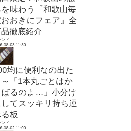
みを味わう『和歌山毎
度おおきにフェア』全
商品徹底紹介
レンド
6-08-03 11:30
100均に便利なの出た
よ～「1本丸ごとはか
さばるのよ…」小分け
にしてスッキリ持ち運
べる板
レンド
6-08-02 11:00