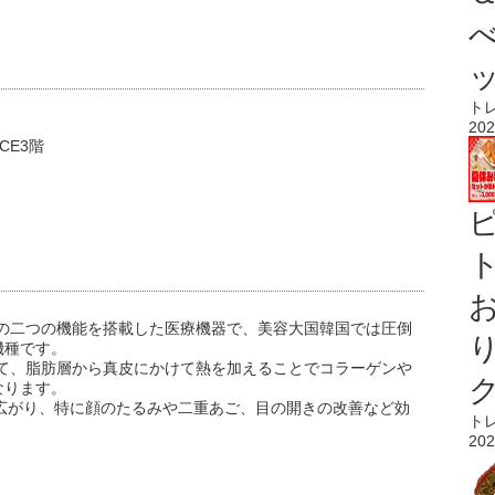
ト
202
CE3階
ト
ハイフ)の二つの機能を搭載した医療機器で、美容大国韓国では圧倒
機種です。
して、脂肪層から真皮にかけて熱を加えることでコラーゲンや
なります。
が広がり、特に顔のたるみや二重あご、目の開きの改善など効
ト
202