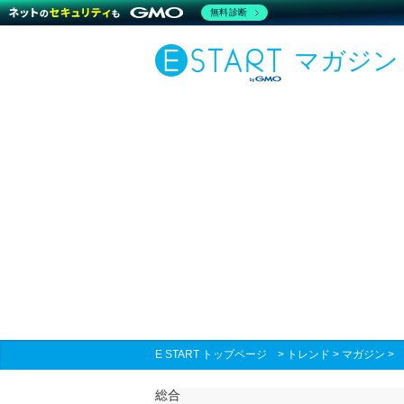
無料診断
マガジン
E START トップページ
>
トレンド
>
マガジン
総合