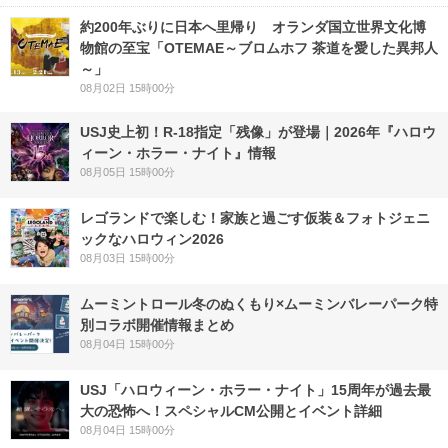
約200年ぶりに日本へ里帰り オランダ国立世界文化博
物館の至宝「OTEMAE～ブロムホフ 茶道を愛した異邦人
～」
08月02日 15時00分
USJ史上初！R-18指定「残像」が登場｜2026年『ハロウ
ィーン・ホラー・ナイト』情報
08月05日 15時00分
レゴランドで楽しむ！家族と過ごす仮装＆フォトジェニ
ックなハロウィン2026
08月03日 15時00分
ムーミントロール冬のぬくもり×ムーミンバレーパーク特
別コラボ開催情報まとめ
08月04日 15時00分
USJ「ハロウィーン・ホラー・ナイト」15周年が過去最
大の恐怖へ！スペシャルCM公開とイベント詳細
08月04日 15時00分