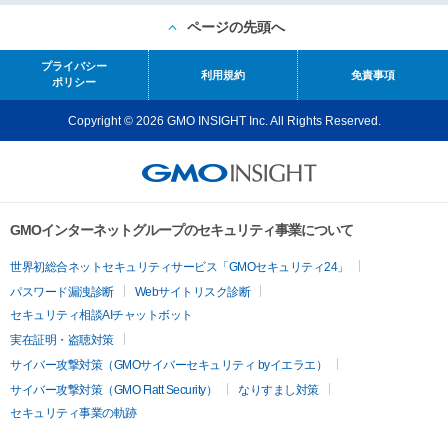
ページの先頭へ
プライバシー
利用規約
免責事項
ポリシー
Copyright © 2026 GMO INSIGHT Inc. All Rights Reserved.
GMOインターネットグループのセキュリティ事業について
世界初総合ネットセキュリティサービス「GMOセキュリティ24」
パスワード漏洩診断
Webサイトリスク診断
セキュリティ相談AIチャットボット
実在証明・盗聴対策
サイバー攻撃対策（GMOサイバーセキュリティ byイエラエ）
サイバー攻撃対策（GMO Flatt Security）
なりすまし対策
セキュリティ事業の軌跡