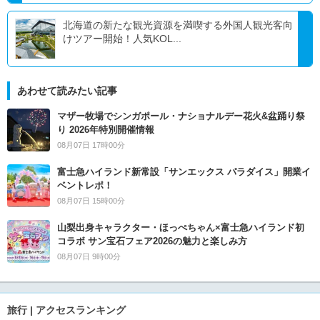
北海道の新たな観光資源を満喫する外国人観光客向
けツアー開始！人気KOL...
あわせて読みたい記事
マザー牧場でシンガポール・ナショナルデー花火&盆踊り祭
り 2026年特別開催情報
08月07日 17時00分
富士急ハイランド新常設「サンエックス パラダイス」開業イ
ベントレポ！
08月07日 15時00分
山梨出身キャラクター・ほっぺちゃん×富士急ハイランド初
コラボ サン宝石フェア2026の魅力と楽しみ方
08月07日 9時00分
旅行 | アクセスランキング