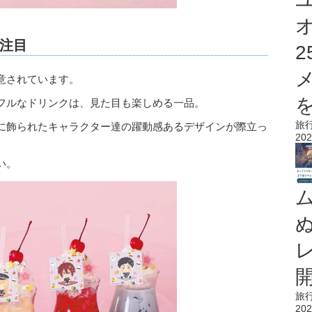
注目
意されています。
を
フルなドリンクは、見た目も楽しめる一品。
旅
に飾られたキャラクター達の躍動感あるデザインが際立っ
202
い。
旅
202