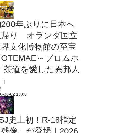
約200年ぶりに日本へ
里帰り オランダ国立
世界文化博物館の至宝
「OTEMAE～ブロムホ
フ 茶道を愛した異邦人
～」
行
6-08-02 15:00
SJ史上初！R-18指定
残像」が登場｜2026