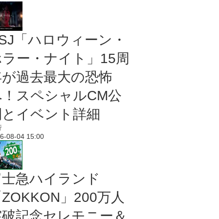
USJ「ハロウィーン・
ホラー・ナイト」15周
年が過去最大の恐怖
へ！スペシャルCM公
開とイベント詳細
行
6-08-04 15:00
富士急ハイランド
ZOKKON」200万人
突破記念セレモニー＆