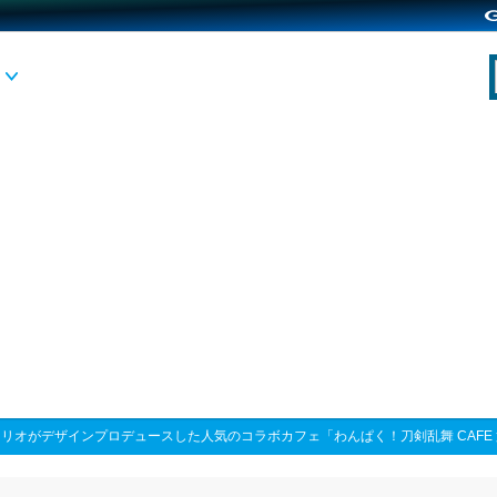
リオがデザインプロデュースした人気のコラボカフェ「わんぱく！刀剣乱舞 CAFE 