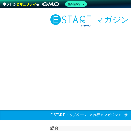
無料診断
マガジン
E START トップページ
>
旅行
>
マガジン
>
サン
総合