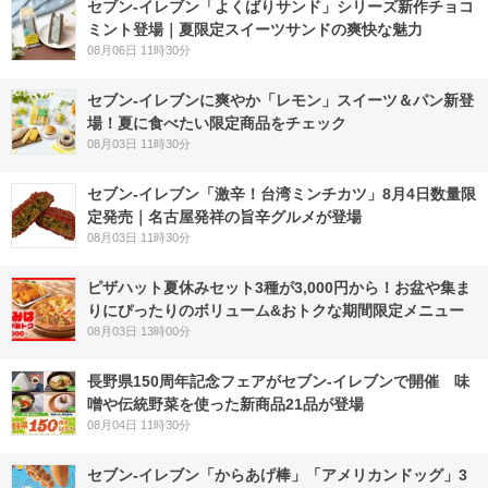
セブン‐イレブン「よくばりサンド」シリーズ新作チョコ
ミント登場｜夏限定スイーツサンドの爽快な魅力
08月06日 11時30分
セブン‐イレブンに爽やか「レモン」スイーツ＆パン新登
場！夏に食べたい限定商品をチェック
08月03日 11時30分
セブン-イレブン「激辛！台湾ミンチカツ」8月4日数量限
定発売｜名古屋発祥の旨辛グルメが登場
08月03日 11時30分
ピザハット夏休みセット3種が3,000円から！お盆や集ま
りにぴったりのボリューム&おトクな期間限定メニュー
08月03日 13時00分
長野県150周年記念フェアがセブン-イレブンで開催 味
噌や伝統野菜を使った新商品21品が登場
08月04日 11時30分
セブン‐イレブン「からあげ棒」「アメリカンドッグ」3