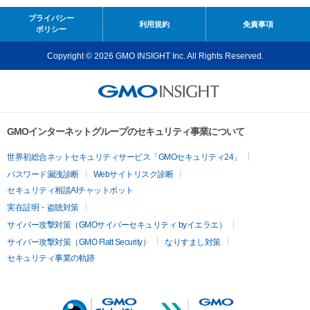
プライバシー
利用規約
免責事項
ポリシー
Copyright © 2026 GMO INSIGHT Inc. All Rights Reserved.
GMOインターネットグループのセキュリティ事業について
世界初総合ネットセキュリティサービス「GMOセキュリティ24」
パスワード漏洩診断
Webサイトリスク診断
セキュリティ相談AIチャットボット
実在証明・盗聴対策
サイバー攻撃対策（GMOサイバーセキュリティ byイエラエ）
サイバー攻撃対策（GMO Flatt Security）
なりすまし対策
セキュリティ事業の軌跡