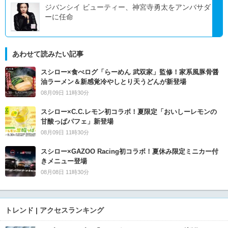
ジバンシイ ビューティー、神宮寺勇太をアンバサダ
ーに任命
あわせて読みたい記事
スシロー×食べログ「らーめん 武双家」監修！家系風豚骨醤
油ラーメン＆新感覚冷やしとり天うどんが新登場
08月09日 11時30分
スシロー×C.C.レモン初コラボ！夏限定「おいしーレモンの
甘酸っぱパフェ」新登場
08月09日 11時30分
スシロー×GAZOO Racing初コラボ！夏休み限定ミニカー付
きメニュー登場
08月08日 11時30分
トレンド | アクセスランキング