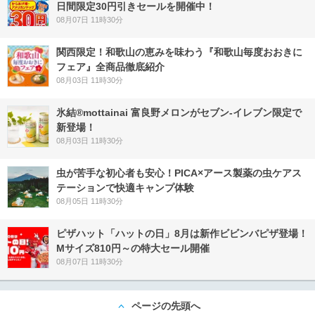
日間限定30円引きセールを開催中！
08月07日 11時30分
関西限定！和歌山の恵みを味わう『和歌山毎度おおきに
フェア』全商品徹底紹介
08月03日 11時30分
氷結®mottainai 富良野メロンがセブン‐イレブン限定で
新登場！
08月03日 11時30分
虫が苦手な初心者も安心！PICA×アース製薬の虫ケアス
テーションで快適キャンプ体験
08月05日 11時30分
ピザハット「ハットの日」8月は新作ビビンバピザ登場！
Mサイズ810円～の特大セール開催
08月07日 11時30分
ページの先頭へ