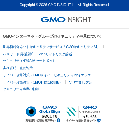
Copyright © 2026 GMO INSIGHT Inc. All Rights Reserved.
GMOインターネットグループのセキュリティ事業について
世界初総合ネットセキュリティサービス「GMOセキュリティ24」
パスワード漏洩診断
Webサイトリスク診断
セキュリティ相談AIチャットボット
実在証明・盗聴対策
サイバー攻撃対策（GMOサイバーセキュリティ byイエラエ）
サイバー攻撃対策（GMO Flatt Security）
なりすまし対策
セキュリティ事業の軌跡