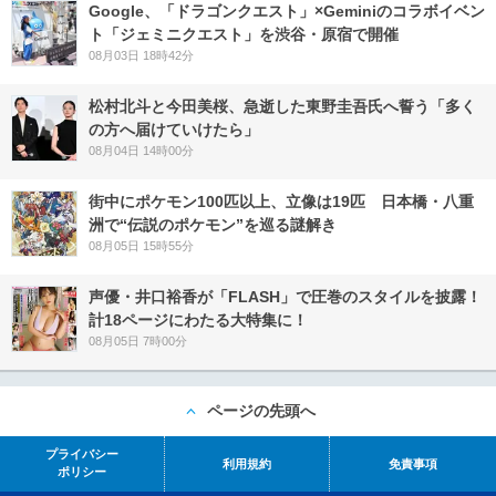
Google、「ドラゴンクエスト」×Geminiのコラボイベン
ト「ジェミニクエスト」を渋谷・原宿で開催
08月03日 18時42分
松村北斗と今田美桜、急逝した東野圭吾氏へ誓う「多く
の方へ届けていけたら」
08月04日 14時00分
街中にポケモン100匹以上、立像は19匹 日本橋・八重
洲で“伝説のポケモン”を巡る謎解き
08月05日 15時55分
声優・井口裕香が「FLASH」で圧巻のスタイルを披露！
計18ページにわたる大特集に！
08月05日 7時00分
ページの先頭へ
プライバシー
利用規約
免責事項
ポリシー