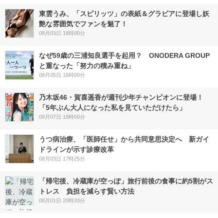
東雲うみ、「スピリッツ」の表紙＆グラビアに登場し妖
艶な雰囲気でファンを魅了！
08月03日 18時00分
なぜ59歳の三浦知良選手を起用？ ONODERA GROUP
と重なった「努力の積み重ね」
08月05日 16時00分
乃木坂46・賀喜遥香が週刊少年チャンピオンに登場！
「5年ぶん大人になった私を見ていただけたら」
08月07日 18時00分
うつ病治療、「医師任せ」から共同意思決定へ 新ガイ
ドラインが示す診療改革
08月03日 17時25分
「帰宅後、冷蔵庫が空っぽ」旅行前後の食事に約5割がス
トレス 負担を減らす賢い方法
08月01日 20時33分