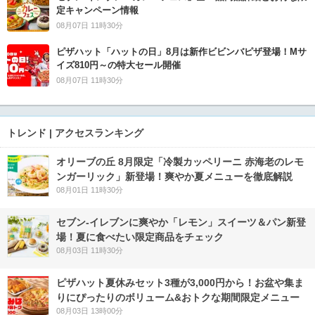
定キャンペーン情報
08月07日 11時30分
ピザハット「ハットの日」8月は新作ビビンバピザ登場！Mサ
イズ810円～の特大セール開催
08月07日 11時30分
トレンド | アクセスランキング
オリーブの丘 8月限定「冷製カッペリーニ 赤海老のレモ
ンガーリック」新登場！爽やか夏メニューを徹底解説
08月01日 11時30分
セブン‐イレブンに爽やか「レモン」スイーツ＆パン新登
場！夏に食べたい限定商品をチェック
08月03日 11時30分
ピザハット夏休みセット3種が3,000円から！お盆や集ま
りにぴったりのボリューム&おトクな期間限定メニュー
08月03日 13時00分