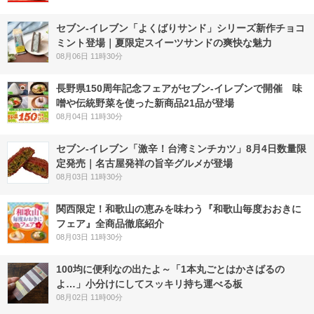
セブン‐イレブン「よくばりサンド」シリーズ新作チョコ
ミント登場｜夏限定スイーツサンドの爽快な魅力
08月06日 11時30分
長野県150周年記念フェアがセブン-イレブンで開催 味
噌や伝統野菜を使った新商品21品が登場
08月04日 11時30分
セブン-イレブン「激辛！台湾ミンチカツ」8月4日数量限
定発売｜名古屋発祥の旨辛グルメが登場
08月03日 11時30分
関西限定！和歌山の恵みを味わう『和歌山毎度おおきに
フェア』全商品徹底紹介
08月03日 11時30分
100均に便利なの出たよ～「1本丸ごとはかさばるの
よ…」小分けにしてスッキリ持ち運べる板
08月02日 11時00分