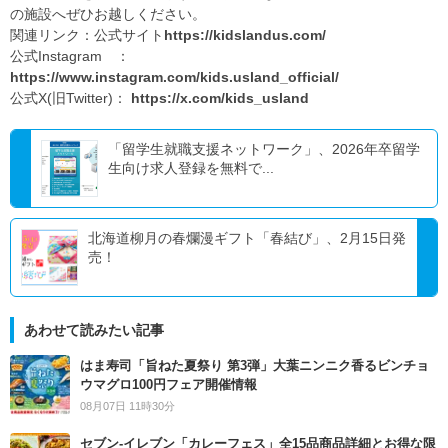
の施設へぜひお越しください。
関連リンク：公式サイト
https://kidslandus.com/
公式Instagram ：
https://www.instagram.com/kids.usland_official/
公式X(旧Twitter)：
https://x.com/kids_usland
「留学生就職支援ネットワーク」、2026年卒留学
生向け求人登録を無料で...
北海道柳月の春爛漫ギフト「春結び」、2月15日発
売！
あわせて読みたい記事
はま寿司「旨ねた夏祭り 第3弾」大葉ニンニク香るビンチョ
ウマグロ100円フェア開催情報
08月07日 11時30分
セブン‐イレブン「カレーフェス」全15品商品詳細とお得な限