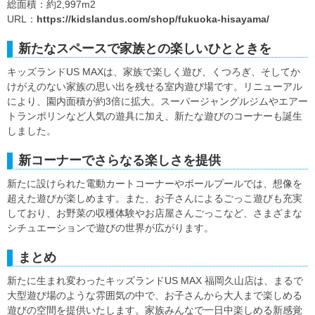
総面積：約2,997m2
URL：
https://kidslandus.com/shop/fukuoka-hisayama/
新たなスペースで家族との楽しいひとときを
キッズランドUS MAXは、家族で楽しく遊び、くつろぎ、そしてか
けがえのない家族の思い出を残せる室内遊び場です。リニューアル
により、園内面積が約3倍に拡大。スーパージャングルジムやエアー
トランポリンなど人気の遊具に加え、新たな遊びのコーナーも誕生
しました。
新コーナーでさらなる楽しさを提供
新たに設けられた電動カートコーナーやボールプールでは、想像を
超えた遊びが楽しめます。また、お子さんによるごっこ遊びも充実
しており、お野菜の収穫体験やお店屋さんごっこなど、さまざまな
シチュエーションで遊びの世界が広がります。
まとめ
新たに生まれ変わったキッズランドUS MAX 福岡久山店は、まるで
大型遊び場のような雰囲気の中で、お子さんから大人まで楽しめる
遊びの空間を提供いたします。家族みんなで一日中楽しめる新感覚