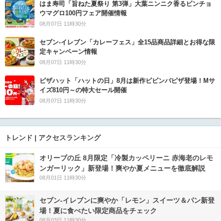
はま寿司「旨ねた夏祭り 第3弾」大葉ニンニク香るビンチョ
ウマグロ100円フェア開催情報
08月07日 11時30分
セブン‐イレブン「カレーフェス」全15品商品詳細とお得な限
定キャンペーン情報
08月07日 11時30分
ピザハット「ハットの日」8月は新作ビビンバピザ登場！Mサ
イズ810円～の特大セール開催
08月07日 11時30分
トレンド | アクセスランキング
オリーブの丘 8月限定「冷製カッペリーニ 赤海老のレモ
ンガーリック」新登場！爽やか夏メニューを徹底解説
08月01日 11時30分
セブン‐イレブンに爽やか「レモン」スイーツ＆パン新登
場！夏に食べたい限定商品をチェック
08月03日 11時30分