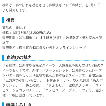
柳月が、春の訪れを感じさせる春爛漫ギフト「春結び」を2月15日
より発売します。
概要
商品名：春結び
価格：1箱(18個入)3,200円(税込)
販売期間：2月15日(土)～4月15日(火)頃 ※数量限定・売り切れ次第
終了
販売場所：柳月直営43店舗及び柳月オンラインショップ
春結びの魅力
「春結び」は新作や春限定スイーツ、人気銘菓を織り交ぜた7種のス
イーツセットです。新作「バターラムレット」は芳醇なラムレーズ
ンバター餡をしっとり生地で包んだ和洋折衷スイーツで、春限定品
「三方六の小割 いちご」、「お抹茶ドラサン」や人気銘菓「あんバ
タサン」、「十勝この実」、「月ふわり」、健康系クッキー「コメ
ビス ショコラバナナ」、「コメビス メープルナッツ」等、合計7
種・18個が詰まっています。
特製ふろしき