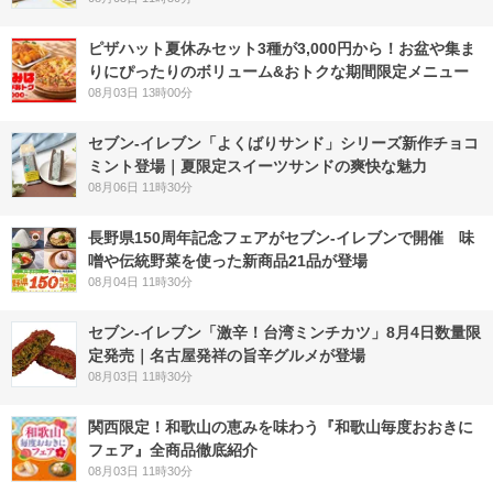
ピザハット夏休みセット3種が3,000円から！お盆や集ま
りにぴったりのボリューム&おトクな期間限定メニュー
08月03日 13時00分
セブン‐イレブン「よくばりサンド」シリーズ新作チョコ
ミント登場｜夏限定スイーツサンドの爽快な魅力
08月06日 11時30分
長野県150周年記念フェアがセブン-イレブンで開催 味
噌や伝統野菜を使った新商品21品が登場
08月04日 11時30分
セブン-イレブン「激辛！台湾ミンチカツ」8月4日数量限
定発売｜名古屋発祥の旨辛グルメが登場
08月03日 11時30分
関西限定！和歌山の恵みを味わう『和歌山毎度おおきに
フェア』全商品徹底紹介
08月03日 11時30分