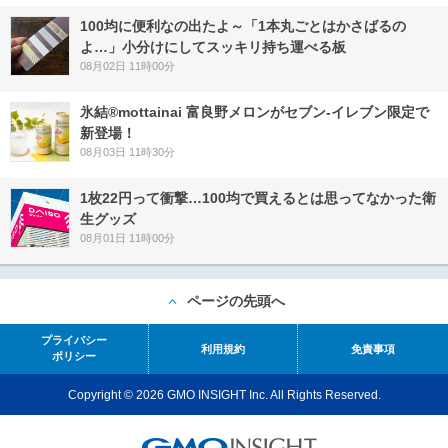
100均に便利なの出たよ～「1本丸ごとはかさばるの
よ…」小分けにしてスッキリ持ち運べる板
08月02日 11時00分
氷結®mottainai 富良野メロンがセブン‐イレブン限定で
新登場！
08月03日 11時30分
1枚22円って衝撃…100均で買えるとは思ってなかった衛
生グッズ
08月01日 11時00分
ページの先頭へ
プライバシー
利用規約
免責事項
ポリシー
Copyright © 2026 GMO INSIGHT Inc. All Rights Reserved.