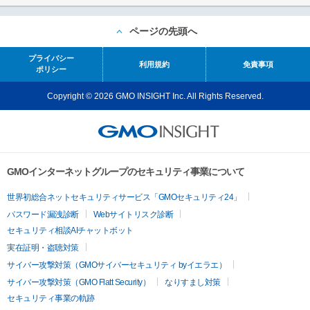
ページの先頭へ
プライバシー
利用規約
免責事項
ポリシー
Copyright © 2026 GMO INSIGHT Inc. All Rights Reserved.
GMOインターネットグループのセキュリティ事業について
世界初総合ネットセキュリティサービス「GMOセキュリティ24」
パスワード漏洩診断
Webサイトリスク診断
セキュリティ相談AIチャットボット
実在証明・盗聴対策
サイバー攻撃対策（GMOサイバーセキュリティ byイエラエ）
サイバー攻撃対策（GMO Flatt Security）
なりすまし対策
セキュリティ事業の軌跡