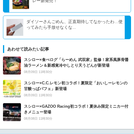
レー新発売！
ダイソーさんごめん、正直期待してなかったわ…使
ってみたら手放せなくな...
あわせて読みたい記事
スシロー×食べログ「らーめん 武双家」監修！家系風豚骨醤
油ラーメン＆新感覚冷やしとり天うどんが新登場
08月09日 11時30分
スシロー×C.C.レモン初コラボ！夏限定「おいしーレモンの
甘酸っぱパフェ」新登場
08月09日 11時30分
スシロー×GAZOO Racing初コラボ！夏休み限定ミニカー付
きメニュー登場
08月08日 11時30分