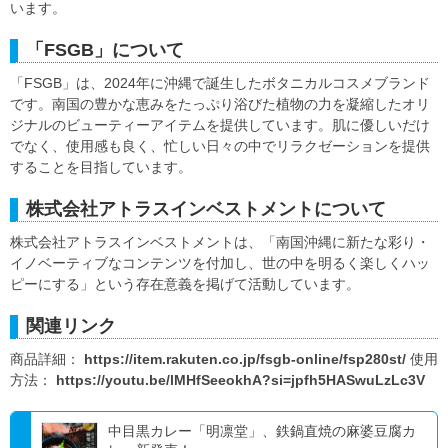
います。
「FSGB」について
「FSGB」は、2024年に沖縄で誕生したボタニカルコスメブランド
です。南国の豊かな恵みをたっぷり浴びた植物の力を凝縮したオリ
ジナルのビューティーアイテムを提供しています。肌に優しいだけ
でなく、使用感も良く、忙しい日々の中でリラクゼーションを提供
することを目指しています。
株式会社アトラスインベストメントについて
株式会社アトラスインベストメントは、「南国沖縄に新たな彩り・
イノベーティブなコンテンツを付加し、世の中を明るく楽しくハッ
ピーにする」という存在意義を掲げて活動しています。
関連リンク
商品詳細：
https://item.rakuten.co.jp/fsgb-online/fsp280st/
使用
方法：
https://youtu.be/lMHfSeeokhA?si=jpfh5HASwuLzLc3V
中目黒カレー「明凛堂」、鉄鍋直焼の麻婆豆腐カ