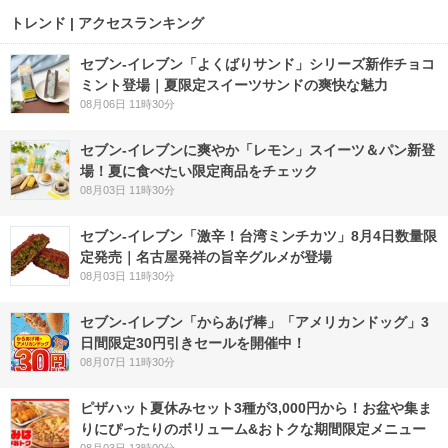
トレンド | アクセスランキング
セブン‐イレブン「よくばりサンド」シリーズ新作チョコ
ミント登場｜夏限定スイーツサンドの爽快な魅力
08月06日 11時30分
セブン‐イレブンに爽やか「レモン」スイーツ＆パン新登
場！夏に食べたい限定商品をチェック
08月03日 11時30分
セブン-イレブン「激辛！台湾ミンチカツ」8月4日数量限
定発売｜名古屋発祥の旨辛グルメが登場
08月03日 11時30分
セブン‐イレブン「からあげ棒」「アメリカンドッグ」3
日間限定30円引きセールを開催中！
08月07日 11時30分
ピザハット夏休みセット3種が3,000円から！お盆や集ま
りにぴったりのボリューム&おトクな期間限定メニュー
08月03日 13時00分