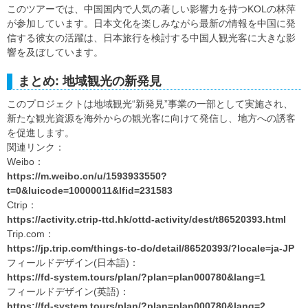
このツアーでは、中国国内で人気の著しい影響力を持つKOLの林萍
が参加しています。日本文化を楽しみながら最新の情報を中国に発
信する彼女の活躍は、日本旅行を検討する中国人観光客に大きな影
響を及ぼしています。
まとめ: 地域観光の新発見
このプロジェクトは地域観光“新発見”事業の一部として実施され、
新たな観光資源を海外からの観光客に向けて発信し、地方への誘客
を促進します。
関連リンク：
Weibo：
https://m.weibo.cn/u/1593933550?
t=0&luicode=10000011&lfid=231583
Ctrip：
https://activity.ctrip-ttd.hk/ottd-activity/dest/t86520393.html
Trip.com：
https://jp.trip.com/things-to-do/detail/86520393/?locale=ja-JP
フィールドデザイン(日本語)：
https://fd-system.tours/plan/?plan=plan000780&lang=1
フィールドデザイン(英語)：
https://fd-system.tours/plan/?plan=plan000780&lang=2