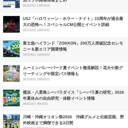
別コラボ開催情報まとめ
08月04日 15時00分
USJ「ハロウィーン・ホラー・ナイト」15周年が過去最
大の恐怖へ！スペシャルCM公開とイベント詳細
08月04日 15時00分
富士急ハイランド「ZOKKON」200万人突破記念セレモ
ニー＆新エリア開業情報
08月06日 16時00分
ムーミンバレーパーク夏イベント徹底解説！花火や新グ
リーティングや限定パス情報も
08月06日 16時00分
横浜・八景島シーパラダイス「シーパラ夏の研究」2026
年夏休みの自由研究・体験イベント情報
08月03日 9時00分
川崎・沖縄オリオン祭2026 沖縄グルメと伝統芸能、野
外映画まで満喫できる3日間