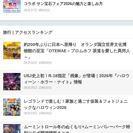
コラボ サン宝石フェア2026の魅力と楽しみ方
08月07日 9時00分
旅行 | アクセスランキング
約200年ぶりに日本へ里帰り オランダ国立世界文化博
物館の至宝「OTEMAE～ブロムホフ 茶道を愛した異邦人
～」
08月02日 15時00分
USJ史上初！R-18指定「残像」が登場｜2026年『ハロウ
ィーン・ホラー・ナイト』情報
08月05日 15時00分
レゴランドで楽しむ！家族と過ごす仮装＆フォトジェニ
ックなハロウィン2026
08月03日 15時00分
ムーミントロール冬のぬくもり×ムーミンバレーパーク特