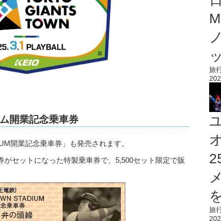
M
旅
202
ム開業記念乗車券
ADIUM開業記念乗車券」も発売されます。
がセットになった特製乗車券で、5,500セット限定で販
を
旅
202