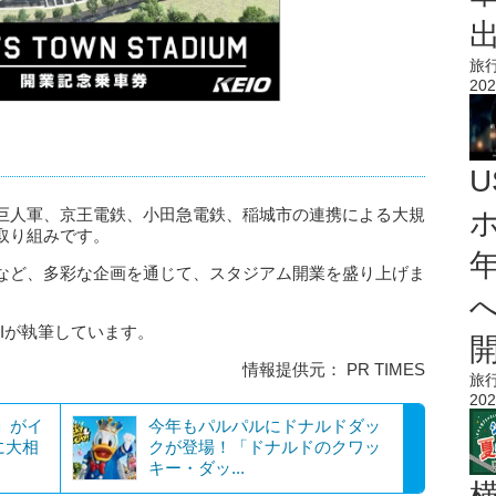
旅
202
巨人軍、京王電鉄、小田急電鉄、稲城市の連携による大規
取り組みです。
など、多彩な企画を通じて、スタジアム開業を盛り上げま
AIが執筆しています。
情報提供元： PR TIMES
旅
202
-」がイ
今年もパルパルにドナルドダッ
に大相
クが登場！「ドナルドのクワッ
キー・ダッ...