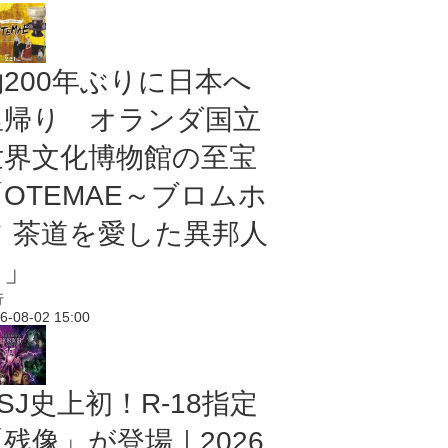
約200年ぶりに日本へ
里帰り オランダ国立
世界文化博物館の至宝
「OTEMAE～ブロムホ
フ 茶道を愛した異邦人
～」
行
6-08-02 15:00
SJ史上初！R-18指定
残像」が登場｜2026