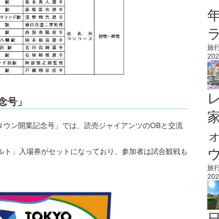
旅
202
念号」
タウン開業記念号」では、読売ジャイアンツのOBと交流
ウ
ルト」入場券がセットになっており、参加者は試合観戦も
旅
202