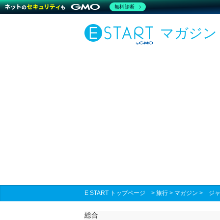
無料診断
マガジン
E START トップページ
>
旅行
>
マガジン
>
ジ
総合