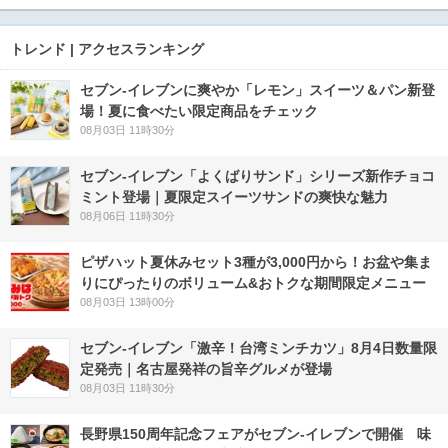
トレンド | アクセスランキング
セブン‐イレブンに爽やか「レモン」スイーツ＆パン新登
場！夏に食べたい限定商品をチェック
08月03日 11時30分
セブン‐イレブン「よくばりサンド」シリーズ新作チョコ
ミント登場｜夏限定スイーツサンドの爽快な魅力
08月06日 11時30分
ピザハット夏休みセット3種が3,000円から！お盆や集ま
りにぴったりのボリューム&おトクな期間限定メニュー
08月03日 13時00分
セブン-イレブン「激辛！台湾ミンチカツ」8月4日数量限
定発売｜名古屋発祥の旨辛グルメが登場
08月03日 11時30分
長野県150周年記念フェアがセブン-イレブンで開催 味