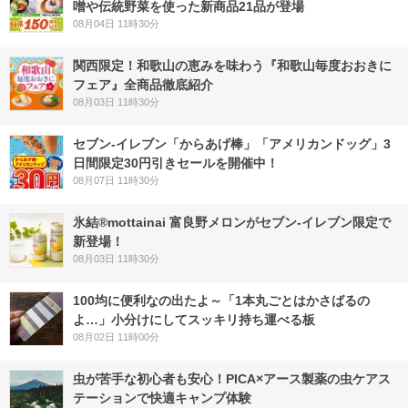
噌や伝統野菜を使った新商品21品が登場
08月04日 11時30分
関西限定！和歌山の恵みを味わう『和歌山毎度おおきに
フェア』全商品徹底紹介
08月03日 11時30分
セブン‐イレブン「からあげ棒」「アメリカンドッグ」3
日間限定30円引きセールを開催中！
08月07日 11時30分
氷結®mottainai 富良野メロンがセブン‐イレブン限定で
新登場！
08月03日 11時30分
100均に便利なの出たよ～「1本丸ごとはかさばるの
よ…」小分けにしてスッキリ持ち運べる板
08月02日 11時00分
虫が苦手な初心者も安心！PICA×アース製薬の虫ケアス
テーションで快適キャンプ体験