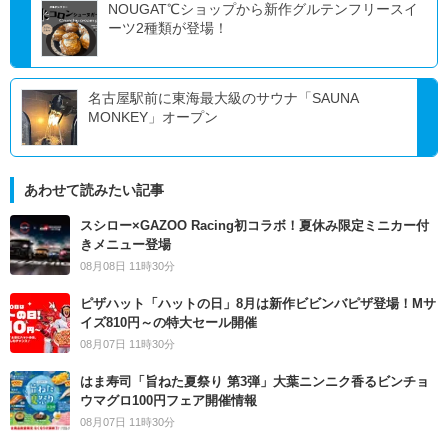
NOUGAT℃ショップから新作グルテンフリースイ
ーツ2種類が登場！
名古屋駅前に東海最大級のサウナ「SAUNA
MONKEY」オープン
あわせて読みたい記事
スシロー×GAZOO Racing初コラボ！夏休み限定ミニカー付
きメニュー登場
08月08日 11時30分
ピザハット「ハットの日」8月は新作ビビンバピザ登場！Mサ
イズ810円～の特大セール開催
08月07日 11時30分
はま寿司「旨ねた夏祭り 第3弾」大葉ニンニク香るビンチョ
ウマグロ100円フェア開催情報
08月07日 11時30分