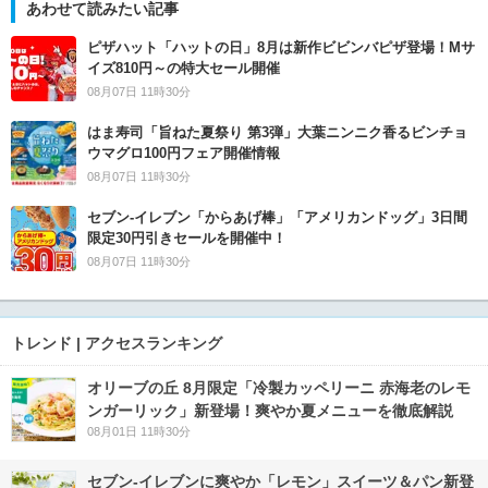
あわせて読みたい記事
ピザハット「ハットの日」8月は新作ビビンバピザ登場！Mサ
イズ810円～の特大セール開催
08月07日 11時30分
はま寿司「旨ねた夏祭り 第3弾」大葉ニンニク香るビンチョ
ウマグロ100円フェア開催情報
08月07日 11時30分
セブン‐イレブン「からあげ棒」「アメリカンドッグ」3日間
限定30円引きセールを開催中！
08月07日 11時30分
トレンド | アクセスランキング
オリーブの丘 8月限定「冷製カッペリーニ 赤海老のレモ
ンガーリック」新登場！爽やか夏メニューを徹底解説
08月01日 11時30分
セブン‐イレブンに爽やか「レモン」スイーツ＆パン新登