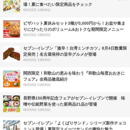
場！夏に食べたい限定商品をチェック
08月03日 11時30分
ピザハット夏休みセット3種が3,000円から！お盆や集ま
りにぴったりのボリューム&おトクな期間限定メニュー
08月03日 13時00分
セブン-イレブン「激辛！台湾ミンチカツ」8月4日数量限
定発売｜名古屋発祥の旨辛グルメが登場
08月03日 11時30分
関西限定！和歌山の恵みを味わう『和歌山毎度おおきに
フェア』全商品徹底紹介
08月03日 11時30分
長野県150周年記念フェアがセブン-イレブンで開催 味
噌や伝統野菜を使った新商品21品が登場
08月04日 11時30分
セブン‐イレブン「よくばりサンド」シリーズ新作チョコ
ミント登場｜夏限定スイーツサンドの爽快な魅力