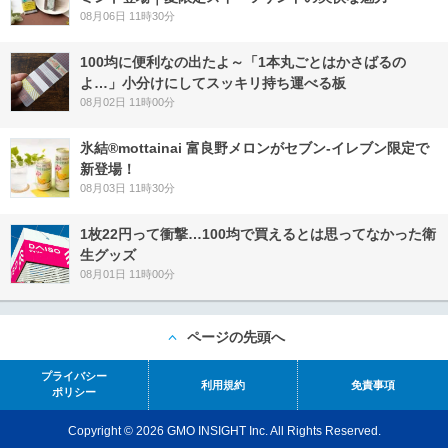
08月06日 11時30分
100均に便利なの出たよ～「1本丸ごとはかさばるの
よ…」小分けにしてスッキリ持ち運べる板
08月02日 11時00分
氷結®mottainai 富良野メロンがセブン‐イレブン限定で
新登場！
08月03日 11時30分
1枚22円って衝撃…100均で買えるとは思ってなかった衛
生グッズ
08月01日 11時00分
ページの先頭へ
プライバシー
利用規約
免責事項
ポリシー
Copyright © 2026 GMO INSIGHT Inc. All Rights Reserved.