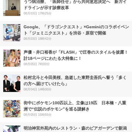
うつ病治療、「医師任せ」から共同意思決定へ 新ガイ
ドラインが示す診療改革
08月03日 17時25分
Google、「ドラゴンクエスト」×Geminiのコラボイベン
ト「ジェミニクエスト」を渋谷・原宿で開催
08月03日 18時42分
声優・井口裕香が「FLASH」で圧巻のスタイルを披露！
計18ページにわたる大特集に！
08月05日 7時00分
松村北斗と今田美桜、急逝した東野圭吾氏へ誓う「多く
の方へ届けていけたら」
08月04日 14時00分
街中にポケモン100匹以上、立像は19匹 日本橋・八重
洲で“伝説のポケモン”を巡る謎解き
08月05日 15時55分
明治神宮外苑内のレストラン・森のビアガーデンで新潟