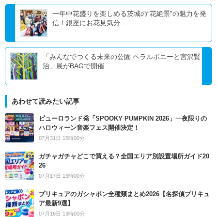
一年中花盛りを楽しめる茨城の“花絶景”の魅力を発
信！銀座にお花見気分...
「みんなでつくる未来の公園 ヘラルボニーと宮沢賢
治」展がBAGで開催
あわせて読みたい記事
ピューロランド発「SPOOKY PUMPKIN 2026」一夜限りの
ハロウィーン音楽フェス開催決定！
07月31日 15時00分
ガチャガチャどこで買える？全国エリア別設置場所ガイド20
26
07月17日 13時00分
プリキュアのガシャポン全種類まとめ2026【名探偵プリキュ
ア最新9選】
07月16日 13時00分