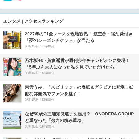
エンタメ | アクセスランキング
2027年のF1全レースを現地観戦！ 航空券・宿泊費付き
「夢のシーズンチケット」が当たる
08月05日 17時48分
乃木坂46・賀喜遥香が週刊少年チャンピオンに登場！
「5年ぶん大人になった私を見ていただけたら」
08月07日 18時00分
東雲うみ、「スピリッツ」の表紙＆グラビアに登場し妖
艶な雰囲気でファンを魅了！
08月03日 18時00分
なぜ59歳の三浦知良選手を起用？ ONODERA GROUP
と重なった「努力の積み重ね」
08月05日 16時00分