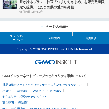
県が誇るブランド枝豆「つまりちゃまめ」を販売数量限
定で提供。えだまめ県の魅力を発信
08月05日 15時51分
ページの先頭へ
プライバシー
利用規約
免責事項
ポリシー
Copyright © 2026 GMO INSIGHT Inc. All Rights Reserved.
GMOインターネットグループのセキュリティ事業について
世界初総合ネットセキュリティサービス「GMOセキュリティ24」
パスワード漏洩診断
Webサイトリスク診断
セキュリティ相談AIチャットボット
実在証明・盗聴対策
サイバー攻撃対策（GMOサイバーセキュリティ byイエラエ）