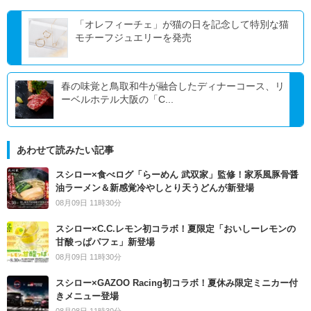
「オレフィーチェ」が猫の日を記念して特別な猫
モチーフジュエリーを発売
春の味覚と鳥取和牛が融合したディナーコース、リ
ーベルホテル大阪の「C...
あわせて読みたい記事
スシロー×食べログ「らーめん 武双家」監修！家系風豚骨醤
油ラーメン＆新感覚冷やしとり天うどんが新登場
08月09日 11時30分
スシロー×C.C.レモン初コラボ！夏限定「おいしーレモンの
甘酸っぱパフェ」新登場
08月09日 11時30分
スシロー×GAZOO Racing初コラボ！夏休み限定ミニカー付
きメニュー登場