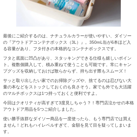
最後にご紹介するのは、ナチュラルカラーが使いやすい、ダイソー
の『アウトドアコンテナボックス（3L）』。350mL缶が6本ほど入
る容量があり、フタ付きの本格的なコンテナボックスです。
フタと底面に凹凸があり、スタッキングできる仕様も嬉しいポイン
ト。複数個購入して、積み重ねて使うことも可能です。常にキャン
プグッズを収納しておけば散らからず、持ち出す際もスムーズ！
サッと取り出したい家でのお掃除グッズや、捨てるのは忍びない大
量の本などをストックしておくのも良さそう。家でも外でも大活躍
のマルチボックスは1つ持っておくと便利ですよ。
今回はクオリティが高すぎて3度見しちゃう？！専門店泣かせの本格
アウトドア用品を5つご紹介しました。
使い勝手抜群なダイソー商品を一度使ったら、もう専門店では買え
ません！どれもハイレベルすぎて、金額を見て目を疑ってしまいま
す。