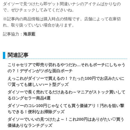
ダイソーで見つけたら即ゲット間違いナシのアイテムばかりなの
で、ぜひチェックしてみてくださいね。
※記事内の商品情報は購入時点の情報です。店舗によって在庫切
れ、取り扱っていない場合があります。
記事協力：
海原藍
関連記事
こりゃセリアで即売り切れるやつだわ…それもポーチにしちゃう
の？！デザインがツボな面白ポーチ
えっこれがダイソーで買えるの！？たった100円でお店みたいに
♡貰っても嬉しいハート型グッズ
ダイソーで長く売れてるだけあるわ～マニアがストック買いして
るロングセラー商品4選
ダイソーのコレ100円じゃなくても買う価値アリ！汚れを狙い撃
ちできる！便利なお掃除グッズ
ダイソーでいいの見つけたよ～！これ200円はありがたい♡買う
価値ありなランチグッズ