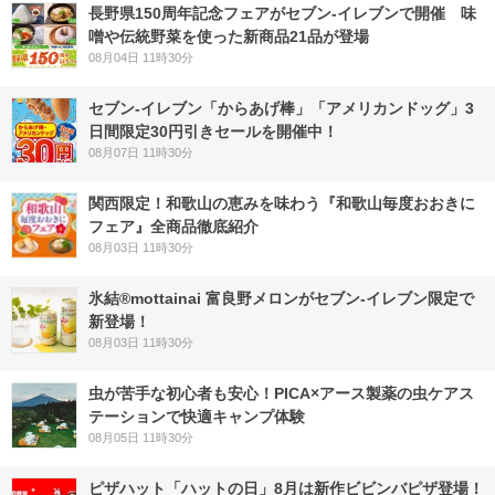
長野県150周年記念フェアがセブン-イレブンで開催 味
噌や伝統野菜を使った新商品21品が登場
08月04日 11時30分
セブン‐イレブン「からあげ棒」「アメリカンドッグ」3
日間限定30円引きセールを開催中！
08月07日 11時30分
関西限定！和歌山の恵みを味わう『和歌山毎度おおきに
フェア』全商品徹底紹介
08月03日 11時30分
氷結®mottainai 富良野メロンがセブン‐イレブン限定で
新登場！
08月03日 11時30分
虫が苦手な初心者も安心！PICA×アース製薬の虫ケアス
テーションで快適キャンプ体験
08月05日 11時30分
ピザハット「ハットの日」8月は新作ビビンバピザ登場！