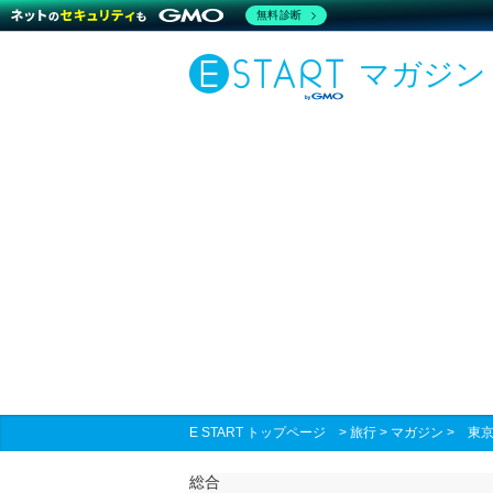
無料診断
マガジン
E START トップページ
>
旅行
>
マガジン
>
東
総合