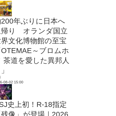
約200年ぶりに日本へ
里帰り オランダ国立
世界文化博物館の至宝
「OTEMAE～ブロムホ
フ 茶道を愛した異邦人
～」
行
6-08-02 15:00
SJ史上初！R-18指定
残像」が登場｜2026