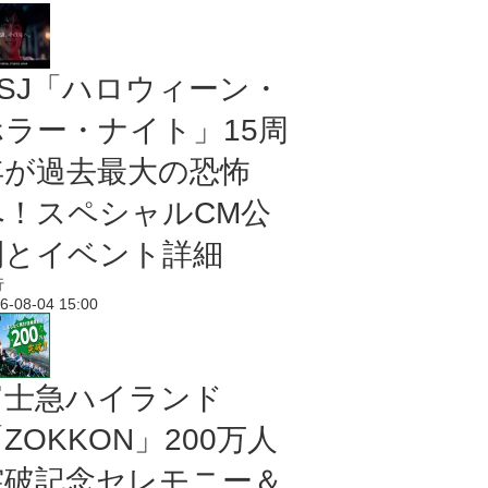
USJ「ハロウィーン・
ホラー・ナイト」15周
年が過去最大の恐怖
へ！スペシャルCM公
開とイベント詳細
行
6-08-04 15:00
富士急ハイランド
ZOKKON」200万人
突破記念セレモニー＆