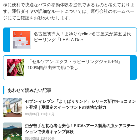
様に便利で快適なバスの移動体験を提供できるものと考えておりま
す。運行ダイヤや詳細なルートについては、運行会社のホームペー
ジにてご確認をお勧めいたします。
名古屋初導入！まゆりなclinic名古屋栄が第五世代
ピーリング「LHALA Doc...
「セルソアン エクストラピーリングジェルPN」:
100%自然由来で肌に優し...
あわせて読みたい記事
セブン‐イレブン「よくばりサンド」シリーズ新作チョコミン
ト登場｜夏限定スイーツサンドの爽快な魅力
08月06日 11時30分
虫が苦手な初心者も安心！PICA×アース製薬の虫ケアステー
ションで快適キャンプ体験
08月05日 11時30分