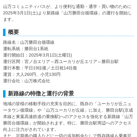
山万コミュニティバスが、より便利な通勤・通学・買い物のために
2025年3月1日(土)より新路線「山万勝田台循環線」の運行を開始し
ます。
概要
路線名：山万勝田台循環線
運転系統：勝田台1系統
運行開始日：2025年3月1日(土曜日)
運行区間：宮ノ台エリア⇔西ユーカリが丘エリア⇔勝田台駅
運行本数：平日19往復／土日祝14往復
運賃：大人260円、小児130円
運行会社：山万株式会社
新路線の特徴と運行の背景
地域の皆様の移動手段の充実を目的に、既存の「ユーカリが丘ニュ
ータウン循環線」や「山万ユーカリが丘線」に加え、勝田台駅(京成
本線と東葉高速鉄道の乗換駅)へのアクセスを強化する新路線「山万
勝田台循環線」が開始されます。特に、勝田台駅周辺へのアクセス
向上に注力がされています。
また、定期券の購入などに一切の追加料金なしで既存路線も乗車可