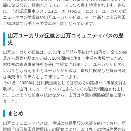
能になるなど、移動がよりスムーズになる点も特筆されます。さら
に、「顔認証乗車システム(ユーカリPASS)」により、ユーカリが丘
ニュータウン循環線や山万ユーカリが丘線、そして新たに山万勝田
台循環線でも手ぶらで乗車が可能となっています。
山万ユーカリが丘線と山万コミュニティバスの歴
史
山万ユーカリが丘線は、1971年に開発を手掛けた山万が、全ての住
居から最寄り駅までが徒歩10分圏内に住まう生活を実現するため、
戦後初の鉄道事業許可を受けて開始されました。ユーカリが丘のシ
ンボルとも言える山万ユーカリが丘線は、環境に配慮した持続可能
な新交通システムとして運行しています。
その後、2020年には民間企業としては初めての路線バス事業免許を
取得し、山万コミュニティバス(こあらバス)の運行が開始されまし
た。このような前進を続けながら、山万は今回の新路線開始に至り
ました。
まとめ
山万コミュニティバスは、地域の移動手段の充実を続けており、新
路線「山万勝田台循環線」の開始により、より多くの地域住民の皆