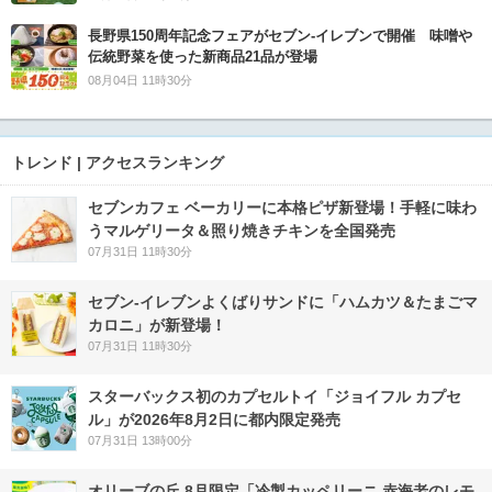
長野県150周年記念フェアがセブン-イレブンで開催 味噌や
伝統野菜を使った新商品21品が登場
08月04日 11時30分
トレンド | アクセスランキング
セブンカフェ ベーカリーに本格ピザ新登場！手軽に味わ
うマルゲリータ＆照り焼きチキンを全国発売
07月31日 11時30分
セブン‐イレブンよくばりサンドに「ハムカツ＆たまごマ
カロニ」が新登場！
07月31日 11時30分
スターバックス初のカプセルトイ「ジョイフル カプセ
ル」が2026年8月2日に都内限定発売
07月31日 13時00分
オリーブの丘 8月限定「冷製カッペリーニ 赤海老のレモ