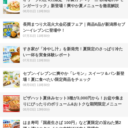
ンガーリック」新登場！爽やか夏メニューを徹底解説
08月01日 11時30分
長岡まつり大花火大会応援フェア｜商品6品が新潟県セブ
ン−イレブンに登場中！
07月31日 11時30分
すき家が「冷やし汁」を新発売！夏限定のさっぱり冷た
い一杯を実食体験レポート
07月31日 11時30分
セブン‐イレブンに爽やか「レモン」スイーツ＆パン新登
場！夏に食べたい限定商品をチェック
08月03日 11時30分
ピザハット夏休みセット3種が3,000円から！お盆や集ま
りにぴったりのボリューム&おトクな期間限定メニュー
08月03日 13時00分
はま寿司「国産生さば 100円」など夏限定の旨ねた第2