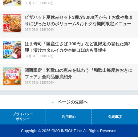
08月03日 11時30分
ピザハット夏休みセット3種が3,000円から！お盆や集ま
りにぴったりのボリューム&おトクな期間限定メニュー
08月03日 13時00分
はま寿司「国産生さば 100円」など夏限定の旨ねた第2
弾！漬けホタルイカや本鮪ほほ肉も登場中
07月31日 11時30分
関西限定！和歌山の恵みを味わう『和歌山毎度おおきに
フェア』全商品徹底紹介
08月03日 11時30分
ページの先頭へ
プライバシー
利用規約
免責事項
ポリシー
Copyright © 2026 GMO INSIGHT Inc. All Rights Reserved.