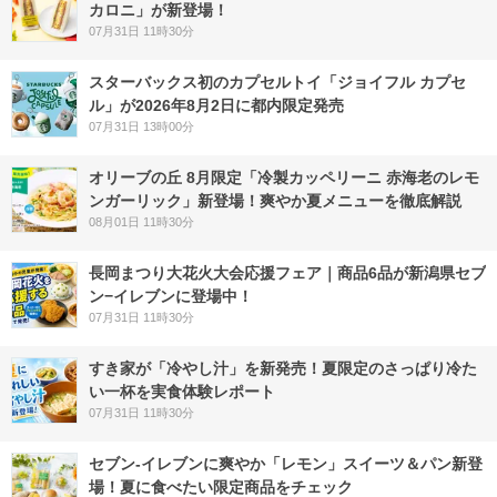
カロニ」が新登場！
07月31日 11時30分
スターバックス初のカプセルトイ「ジョイフル カプセ
ル」が2026年8月2日に都内限定発売
07月31日 13時00分
オリーブの丘 8月限定「冷製カッペリーニ 赤海老のレモ
ンガーリック」新登場！爽やか夏メニューを徹底解説
08月01日 11時30分
長岡まつり大花火大会応援フェア｜商品6品が新潟県セブ
ン−イレブンに登場中！
07月31日 11時30分
すき家が「冷やし汁」を新発売！夏限定のさっぱり冷た
い一杯を実食体験レポート
07月31日 11時30分
セブン‐イレブンに爽やか「レモン」スイーツ＆パン新登
場！夏に食べたい限定商品をチェック