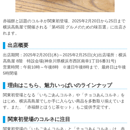
赤福餅と話題のコルネが関東初登場、2025年2月20日から25日まで
横浜高島屋で開催される「第45回 グルメのための味百選」に出店さ
れます。
出店概要
出店期間：2025年2月20日(木)～2025年2月25日(火)出店場所：横浜
高島屋 8階 特設会場(神奈川県横浜市西区南幸1丁目6番31号)
営業時間：午前10時～午後8時 ※連日午後8時まで、最終日は午後
5時閉場
理由はこちら、魅力いっぱいのラインナップ
関東初登場となる「いちごあんコルネ」や「チョコあんコルネ」を
はじめ、横浜高島屋でしか手に入らない商品を多数取り揃えていま
す。また、「赤福餅とほうじ茶セット」もご提供予定です。
関東初登場のコルネに注目
関東初登場の「いちごあんコルネ」と「チョコあんコルネ」は、赤