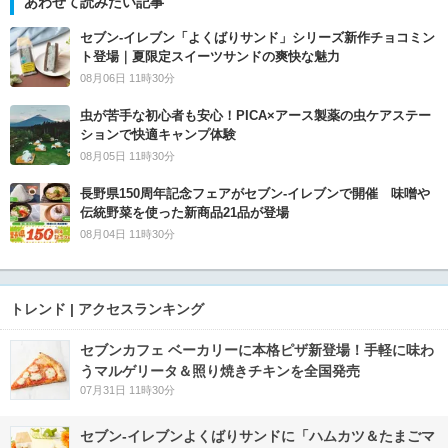
あわせて読みたい記事
セブン‐イレブン「よくばりサンド」シリーズ新作チョコミン
ト登場｜夏限定スイーツサンドの爽快な魅力
08月06日 11時30分
虫が苦手な初心者も安心！PICA×アース製薬の虫ケアステー
ションで快適キャンプ体験
08月05日 11時30分
長野県150周年記念フェアがセブン-イレブンで開催 味噌や
伝統野菜を使った新商品21品が登場
08月04日 11時30分
トレンド | アクセスランキング
セブンカフェ ベーカリーに本格ピザ新登場！手軽に味わ
うマルゲリータ＆照り焼きチキンを全国発売
07月31日 11時30分
セブン‐イレブンよくばりサンドに「ハムカツ＆たまごマ