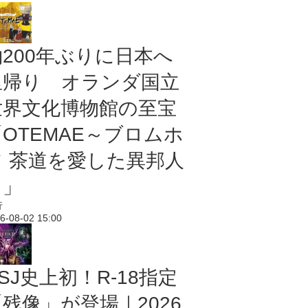
約200年ぶりに日本へ
里帰り オランダ国立
世界文化博物館の至宝
「OTEMAE～ブロムホ
フ 茶道を愛した異邦人
～」
行
6-08-02 15:00
SJ史上初！R-18指定
残像」が登場｜2026