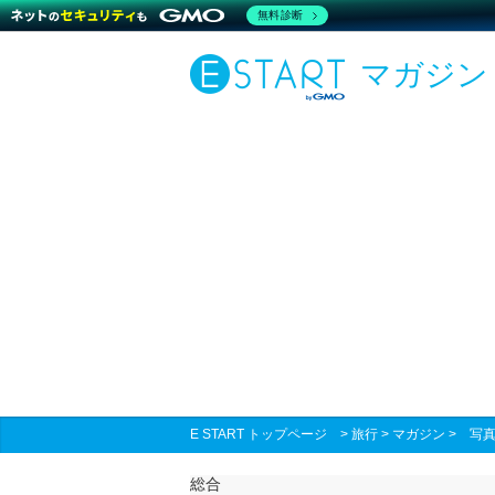
無料診断
マガジン
E START トップページ
>
旅行
>
マガジン
>
写
総合