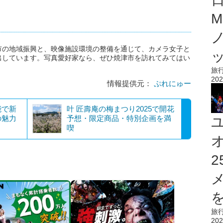
M
市の地域振興と、映像施設環境の整備を通じて、カメラ女子と
出しています。写真愛好家なら、ぜひ焼津市を訪れてみてはい
旅
202
情報提供元：
ぷれにゅー
能で新
叶 匠壽庵の梅まつり2025で開花
の魅力
予想・限定商品・特別企画を満
喫
を
旅
202