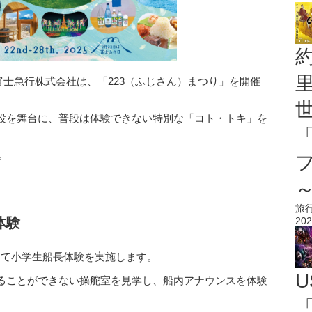
て富士急行株式会社は、「223（ふじさん）まつり」を開催
設を舞台に、普段は体験できない特別な「コト・トキ」を
。
。
旅
体験
202
として小学生船長体験を実施します。
U
ることができない操舵室を見学し、船内アナウンスを体験
「