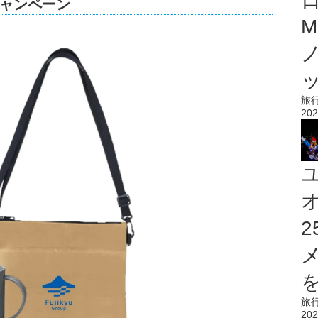
ャンペーン
M
旅
202
を
旅
202