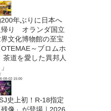
約200年ぶりに日本へ
里帰り オランダ国立
世界文化博物館の至宝
「OTEMAE～ブロムホ
フ 茶道を愛した異邦人
～」
行
6-08-02 15:00
SJ史上初！R-18指定
残像」が登場｜2026