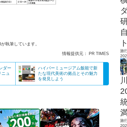
AIが執筆しています。
旅
情報提供元： PR TIMES
202
ンダー
ハイパーミュージアム飯能で新
リニュ
たな現代美術の拠点とその魅力
を発見しよう
旅
202