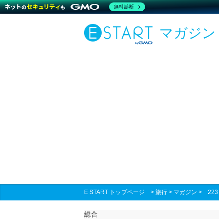
無料診断
マガジン
E START トップページ
>
旅行
>
マガジン
>
22
総合