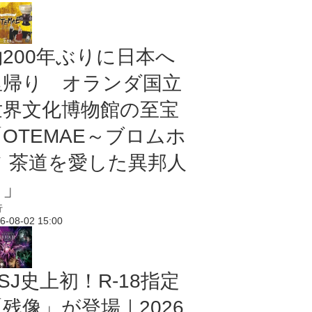
約200年ぶりに日本へ
里帰り オランダ国立
世界文化博物館の至宝
「OTEMAE～ブロムホ
フ 茶道を愛した異邦人
～」
行
6-08-02 15:00
SJ史上初！R-18指定
残像」が登場｜2026