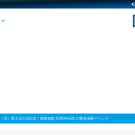
23（日）富士山の日記念！箱根遊船 SORAKAZE の船長体験イベント