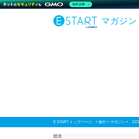
無料診断
マガジン
E START トップページ
>
旅行
>
マガジン
>
2/
総合