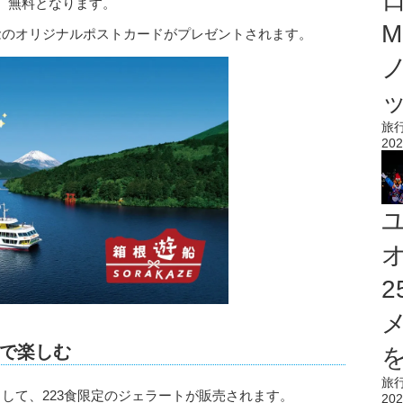
、無料となります。
M
念のオリジナルポストカードがプレゼントされます。
旅
202
で楽しむ
を
旅
して、223食限定のジェラートが販売されます。
202