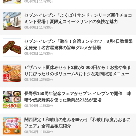
08月03日 11時30分
セブン‐イレブン「よくばりサンド」シリーズ新作チョコ
ミント登場｜夏限定スイーツサンドの爽快な魅力
08月06日 11時30分
セブン-イレブン「激辛！台湾ミンチカツ」8月4日数量限
定発売｜名古屋発祥の旨辛グルメが登場
08月03日 11時30分
ピザハット夏休みセット3種が3,000円から！お盆や集ま
りにぴったりのボリューム&おトクな期間限定メニュー
08月03日 13時00分
長野県150周年記念フェアがセブン-イレブンで開催 味
噌や伝統野菜を使った新商品21品が登場
08月04日 11時30分
関西限定！和歌山の恵みを味わう『和歌山毎度おおきに
フェア』全商品徹底紹介
08月03日 11時30分