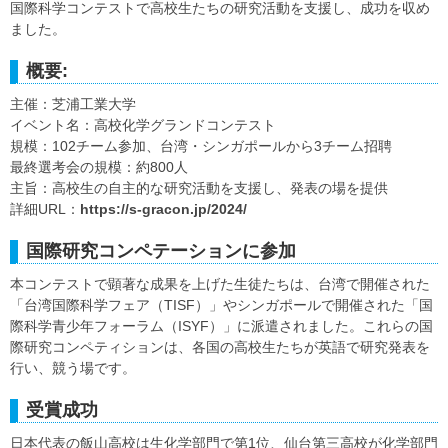
国際科学コンテストで高校生たちの研究活動を支援し、成功を収め
ました。
概要:
主催：芝浦工業大学
イベント名：高校化学グランドコンテスト
規模：102チーム参加、台湾・シンガポールから3チーム招聘
最終選考会の規模：約800人
主旨：高校生の自主的な研究活動を支援し、発表の場を提供
詳細URL：
https://s-gracon.jp/2024/
国際研究コンペテーションに参加
本コンテストで顕著な成果を上げた生徒たちは、台湾で開催された
「台湾国際科学フェア（TISF）」やシンガポールで開催された「国
際科学青少年フォーラム（ISYF）」に派遣されました。これらの国
際研究コンペティションは、各国の高校生たちが英語で研究発表を
行い、競う場です。
受賞成功
日本代表の飯山高校は生化学部門で第1位、仙台第三高校が化学部門