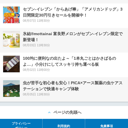
セブン‐イレブン「からあげ棒」「アメリカンドッグ」3
日間限定30円引きセールを開催中！
08月07日 11時30分
氷結®mottainai 富良野メロンがセブン‐イレブン限定で
新登場！
08月03日 11時30分
100均に便利なの出たよ～「1本丸ごとはかさばるの
よ…」小分けにしてスッキリ持ち運べる板
08月02日 11時00分
虫が苦手な初心者も安心！PICA×アース製薬の虫ケアス
テーションで快適キャンプ体験
08月05日 11時30分
ページの先頭へ
プライバシー
利用規約
免責事項