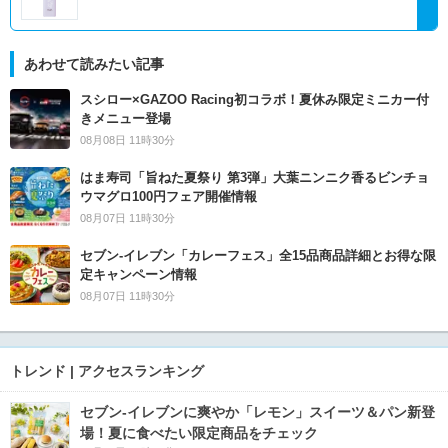
あわせて読みたい記事
スシロー×GAZOO Racing初コラボ！夏休み限定ミニカー付
きメニュー登場
08月08日 11時30分
はま寿司「旨ねた夏祭り 第3弾」大葉ニンニク香るビンチョ
ウマグロ100円フェア開催情報
08月07日 11時30分
セブン‐イレブン「カレーフェス」全15品商品詳細とお得な限
定キャンペーン情報
08月07日 11時30分
トレンド | アクセスランキング
セブン‐イレブンに爽やか「レモン」スイーツ＆パン新登
場！夏に食べたい限定商品をチェック