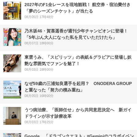
2027年のF1全レースを現地観戦！ 航空券・宿泊費付き
「夢のシーズンチケット」が当たる
08月05日 17時48分
乃木坂46・賀喜遥香が週刊少年チャンピオンに登場！
「5年ぶん大人になった私を見ていただけたら」
08月07日 18時00分
東雲うみ、「スピリッツ」の表紙＆グラビアに登場し妖
艶な雰囲気でファンを魅了！
08月03日 18時00分
なぜ59歳の三浦知良選手を起用？ ONODERA GROUP
と重なった「努力の積み重ね」
08月05日 16時00分
うつ病治療、「医師任せ」から共同意思決定へ 新ガイ
ドラインが示す診療改革
08月03日 17時25分
Google、「ドラゴンクエスト」×Geminiのコラボイベン