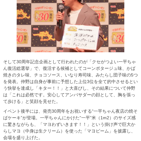
そして30周年記念企画として行われたのが「クセがつよい一平ちゃ
ん復活総選挙」で、復活する候補としてコーンポタージュ味、かば
焼きのタレ味、チョコソース、いなり寿司味、みたらし団子味の5つ
を発表。仲野は自身が事前に予想した上位3位を全て的中させるとい
う快挙を達成し「キター！！」と大喜びし、その結果について仲野
は「これは必然です。安心してアンバサダーの顔として、胸を張っ
て歩ける」と笑顔を見せた。
イベント後半には、発売30周年をお祝いする“一平ちゃん夜店の焼そ
ばケーキ”が登場。一平ちゃんにかけた“一平”米（1m2）のサイズ感
に驚きながらも、「マヨわずいきます！！」という掛け声で巨大か
らしマヨ（中身は生クリーム）を使った「マヨビーム」を披露し、
会場を盛り上げた。