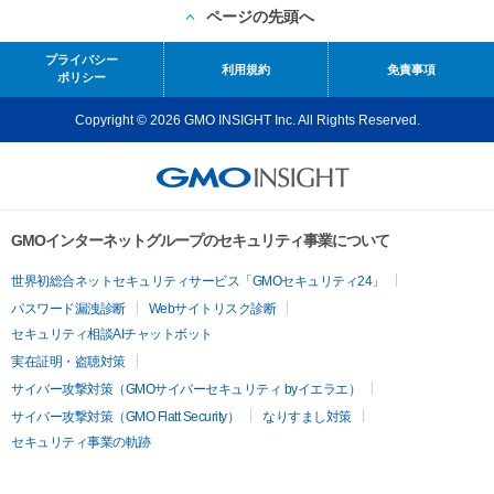
ページの先頭へ
プライバシー
利用規約
免責事項
ポリシー
Copyright © 2026 GMO INSIGHT Inc. All Rights Reserved.
GMOインターネットグループのセキュリティ事業について
世界初総合ネットセキュリティサービス「GMOセキュリティ24」
パスワード漏洩診断
Webサイトリスク診断
セキュリティ相談AIチャットボット
実在証明・盗聴対策
サイバー攻撃対策（GMOサイバーセキュリティ byイエラエ）
サイバー攻撃対策（GMO Flatt Security）
なりすまし対策
セキュリティ事業の軌跡