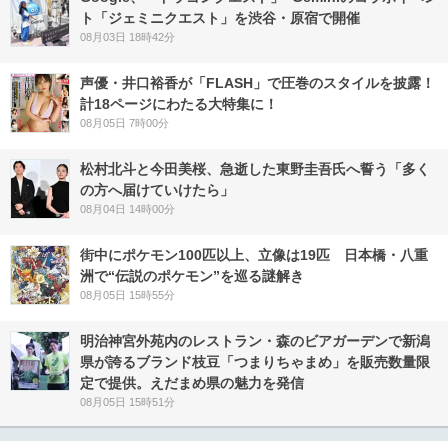
ト「ジェミニクエスト」を渋谷・原宿で開催
08月03日 18時42分
声優・井口裕香が「FLASH」で圧巻のスタイルを披露！
計18ページにわたる大特集に！
08月05日 7時00分
松村北斗と今田美桜、急逝した東野圭吾氏へ誓う「多く
の方へ届けていけたら」
08月04日 14時00分
街中にポケモン100匹以上、立像は19匹 日本橋・八重
洲で“伝説のポケモン”を巡る謎解き
08月05日 15時55分
明治神宮外苑内のレストラン・森のビアガーデンで新潟
県が誇るブランド枝豆「つまりちゃまめ」を販売数量限
定で提供。えだまめ県の魅力を発信
08月05日 15時51分