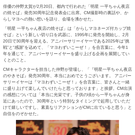
俳優の仲野太賀が2月20日、都内で行われた「明星 一平ちゃん夜店
の焼そば」発売30周年記念発表会に出席。CM撮影時の裏話や、か
らしマヨへの熱い想いを語り、会場を沸かせた。
「明星 一平ちゃん夜店の焼そば」は「からしマヨネーズ付カップ焼
そば」という新しい切り口を武器に、1995年に発売を開始し、2月
20日で30周年を迎える。アニバーサリーイヤーである2025年は“挑
戦”と“感謝”を込めて、「マヨわずいこーぜ！」を合言葉に、今年1
年を通じて、アニバーサリーイヤーを盛り上げる企画を展開してい
くとのこと。
CMキャラクターを担当した仲野が登場し、「『明星一平ちゃん夜店
のやきそば』発売30周年、本当におめでとうございます。 アニバー
サリーイヤーは『マヨわずいこーぜ！』を合言葉に、皆さんと一緒
に盛り上げて楽しんでいけたらと思っております」と挨拶。CM出演
の感想については「本当に光栄です。子供の頃から一平ちゃんが身
近にあったので、30周年という特別なタイミングで起用していただ
けて嬉しいですし、素直なリアクションがCMに出ていると思う」と
自信をのぞかせた。